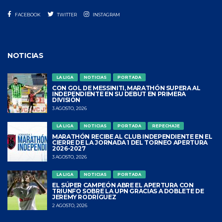
FACEBOOK
TWITTER
INSTAGRAM
NOTICIAS
LA LIGA
NOTICIAS
PORTADA
CON GOL DE MESSINITI, MARATHÓN SUPERA AL
INDEPENDIENTE EN SU DEBUT EN PRIMERA
DIVISIÓN
3 AGOSTO, 2026
LA LIGA
NOTICIAS
PORTADA
REPECHAJE
MARATHÓN RECIBE AL CLUB INDEPENDIENTE EN EL
CIERRE DE LA JORNADA 1 DEL TORNEO APERTURA
2026-2027
3 AGOSTO, 2026
LA LIGA
NOTICIAS
PORTADA
EL SÚPER CAMPEÓN ABRE EL APERTURA CON
TRIUNFO SOBRE LA UPN GRACIAS A DOBLETE DE
JEREMY RODRÍGUEZ
2 AGOSTO, 2026