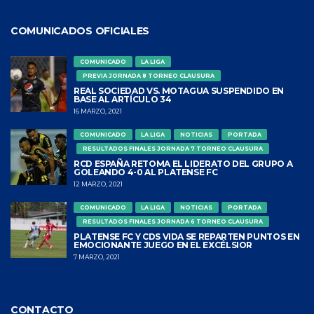
COMUNICADOS OFICIALES
COMUNICADO
LA LIGA
PREVIA JORNADA 8 TORNEO CLAUSURA
REAL SOCIEDAD VS. MOTAGUA SUSPENDIDO EN
BASE AL ARTÍCULO 34
16 MARZO, 2021
COMUNICADO
LA LIGA
NOTICIAS
PORTADA
RESULTADOS FINALES JORNADA 7 TORNEO CLAUSURA
RCD ESPAÑA RETOMA EL LIDERATO DEL GRUPO A
GOLEANDO 4-0 AL PLATENSE FC
12 MARZO, 2021
COMUNICADO
LA LIGA
NOTICIAS
PORTADA
RESULTADOS FINALES JORNADA 6 TORNEO CLAUSURA
PLATENSE FC Y CDS VIDA SE REPARTEN PUNTOS EN
EMOCIONANTE JUEGO EN EL EXCÉLSIOR
7 MARZO, 2021
CONTACTO