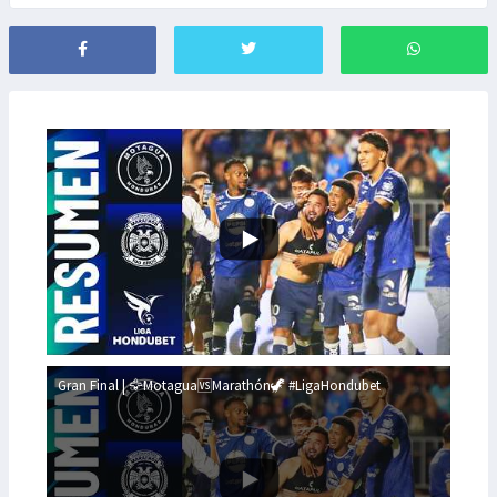
Gran Final | 🦅Motagua🆚Marathón🦖 #LigaHondubet