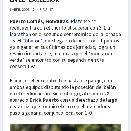
EN EL “EXCELSIOR”
571
157
5 ABRIL, 2026
Puerto Cortés, Honduras.
Platense
se
reencuentra con el triunfo al superar con 3-1 a
Marathón
en el segundo compromiso de la jornada
16. El
“tiburón”,
que llegaba décimo con 11 puntos
y sin ganar en sus últimas dos jornadas, logra un
respiro importante, mientras que el “monstruo
verde” se encontró con su segunda derrota
consecutiva.
El inicio del encuentro fue bastante parejo, con
ambos equipos disputando la posesión del balón
en el mediocampo. Sin embargo, al minuto 28
apareció
Erick Puerto
con un derechazo de larga
distancia, que rompió el cero en el marcador y
puso a ganar al conjunto local con 1-0.