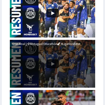
Gran Final | 🦅Motagua🆚Marathón🦖 #LigaHondubet