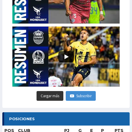
Cargar más
Subscribir
POSICIONES
POS
CLUB
PJ
G
E
P
PTS