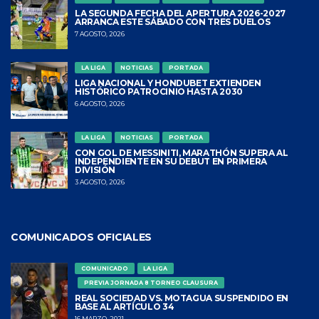
LA SEGUNDA FECHA DEL APERTURA 2026-2027
ARRANCA ESTE SÁBADO CON TRES DUELOS
7 AGOSTO, 2026
LA LIGA
NOTICIAS
PORTADA
LIGA NACIONAL Y HONDUBET EXTIENDEN
HISTÓRICO PATROCINIO HASTA 2030
6 AGOSTO, 2026
LA LIGA
NOTICIAS
PORTADA
CON GOL DE MESSINITI, MARATHÓN SUPERA AL
INDEPENDIENTE EN SU DEBUT EN PRIMERA
DIVISIÓN
3 AGOSTO, 2026
COMUNICADOS OFICIALES
COMUNICADO
LA LIGA
PREVIA JORNADA 8 TORNEO CLAUSURA
REAL SOCIEDAD VS. MOTAGUA SUSPENDIDO EN
BASE AL ARTÍCULO 34
16 MARZO, 2021