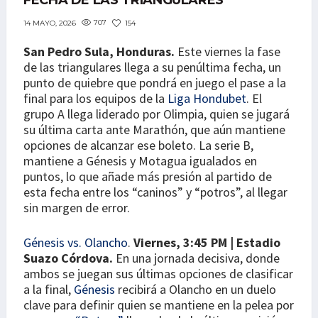
FECHA DE LAS TRIANGULARES
707
154
14 MAYO, 2026
San Pedro Sula, Honduras.
Este viernes la fase
de las triangulares llega a su penúltima fecha, un
punto de quiebre que pondrá en juego el pase a la
final para los equipos de la
Liga Hondubet
. El
grupo A llega liderado por Olimpia, quien se jugará
su última carta ante Marathón, que aún mantiene
opciones de alcanzar ese boleto. La serie B,
mantiene a Génesis y Motagua igualados en
puntos, lo que añade más presión al partido de
esta fecha entre los “caninos” y “potros”, al llegar
sin margen de error.
Génesis vs. Olancho
.
Viernes, 3:45 PM | Estadio
Suazo Córdova.
En una jornada decisiva, donde
ambos se juegan sus últimas opciones de clasificar
a la final,
Génesis
recibirá a Olancho en un duelo
clave para definir quien se mantiene en la pelea por