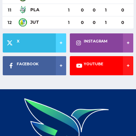
PLA
11
1
0
0
1
0
JUT
12
1
0
0
1
0
X
INSTAGRAM
FACEBOOK
YOUTUBE