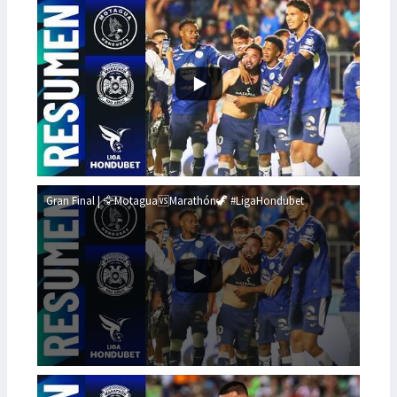
Gran Final | 🦅Motagua🆚Marathón🦖 #LigaHondubet