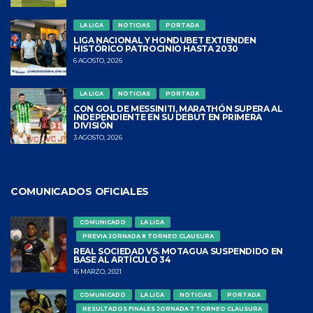
LA LIGA
NOTICIAS
PORTADA
LIGA NACIONAL Y HONDUBET EXTIENDEN
HISTÓRICO PATROCINIO HASTA 2030
6 AGOSTO, 2026
LA LIGA
NOTICIAS
PORTADA
CON GOL DE MESSINITI, MARATHÓN SUPERA AL
INDEPENDIENTE EN SU DEBUT EN PRIMERA
DIVISIÓN
3 AGOSTO, 2026
COMUNICADOS OFICIALES
COMUNICADO
LA LIGA
PREVIA JORNADA 8 TORNEO CLAUSURA
REAL SOCIEDAD VS. MOTAGUA SUSPENDIDO EN
BASE AL ARTÍCULO 34
16 MARZO, 2021
COMUNICADO
LA LIGA
NOTICIAS
PORTADA
RESULTADOS FINALES JORNADA 7 TORNEO CLAUSURA