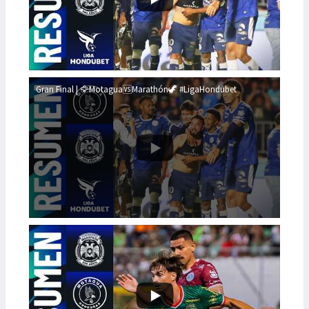
Gran Final | 🦅Motagua🆚Marathón🦖 #LigaHondubet