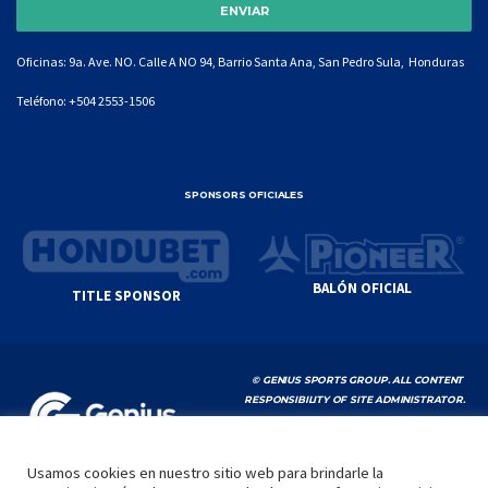
Oficinas: 9a. Ave. NO. Calle A NO 94, Barrio Santa Ana, San Pedro Sula, Honduras
Teléfono:
+504 2553-1506
SPONSORS OFICIALES
BALÓN OFICIAL
TITLE SPONSOR
© GENIUS SPORTS GROUP. ALL CONTENT
RESPONSIBILITY OF SITE ADMINISTRATOR.
YOUTUBE TERMS OF SERVICE
|
GOOGLE
PRIVACY POLICY
|
POLÍTICA DE PRIVACIDAD
Usamos cookies en nuestro sitio web para brindarle la