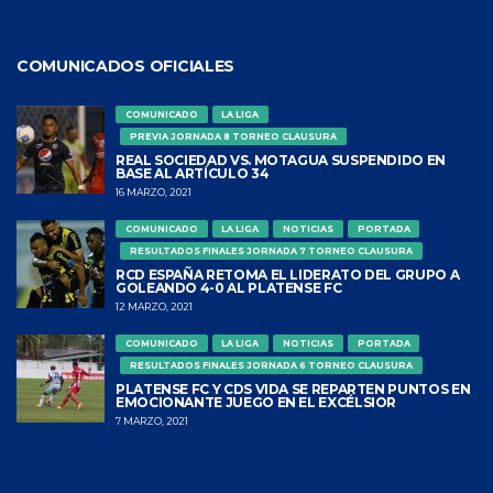
COMUNICADOS OFICIALES
COMUNICADO
LA LIGA
PREVIA JORNADA 8 TORNEO CLAUSURA
REAL SOCIEDAD VS. MOTAGUA SUSPENDIDO EN
BASE AL ARTÍCULO 34
16 MARZO, 2021
COMUNICADO
LA LIGA
NOTICIAS
PORTADA
RESULTADOS FINALES JORNADA 7 TORNEO CLAUSURA
RCD ESPAÑA RETOMA EL LIDERATO DEL GRUPO A
GOLEANDO 4-0 AL PLATENSE FC
12 MARZO, 2021
COMUNICADO
LA LIGA
NOTICIAS
PORTADA
RESULTADOS FINALES JORNADA 6 TORNEO CLAUSURA
PLATENSE FC Y CDS VIDA SE REPARTEN PUNTOS EN
EMOCIONANTE JUEGO EN EL EXCÉLSIOR
7 MARZO, 2021