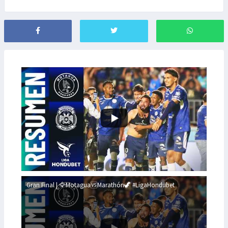
Gran Final | 🦅Motagua🆚Marathón🦖 #LigaHondubet