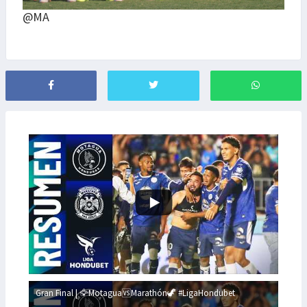
@MA
Gran Final | 🦅Motagua🆚Marathón🦖 #LigaHondubet