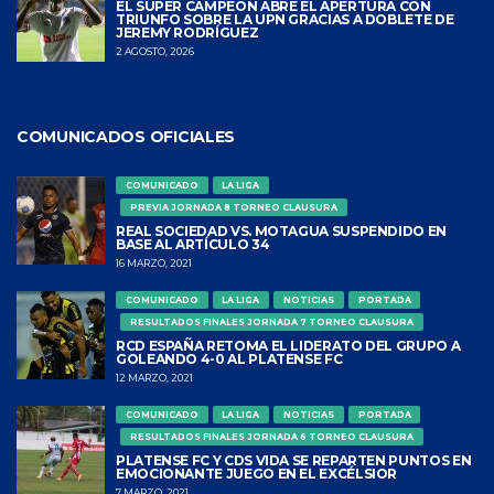
EL SÚPER CAMPEÓN ABRE EL APERTURA CON
TRIUNFO SOBRE LA UPN GRACIAS A DOBLETE DE
JEREMY RODRÍGUEZ
2 AGOSTO, 2026
COMUNICADOS OFICIALES
COMUNICADO
LA LIGA
PREVIA JORNADA 8 TORNEO CLAUSURA
REAL SOCIEDAD VS. MOTAGUA SUSPENDIDO EN
BASE AL ARTÍCULO 34
16 MARZO, 2021
COMUNICADO
LA LIGA
NOTICIAS
PORTADA
RESULTADOS FINALES JORNADA 7 TORNEO CLAUSURA
RCD ESPAÑA RETOMA EL LIDERATO DEL GRUPO A
GOLEANDO 4-0 AL PLATENSE FC
12 MARZO, 2021
COMUNICADO
LA LIGA
NOTICIAS
PORTADA
RESULTADOS FINALES JORNADA 6 TORNEO CLAUSURA
PLATENSE FC Y CDS VIDA SE REPARTEN PUNTOS EN
EMOCIONANTE JUEGO EN EL EXCÉLSIOR
7 MARZO, 2021