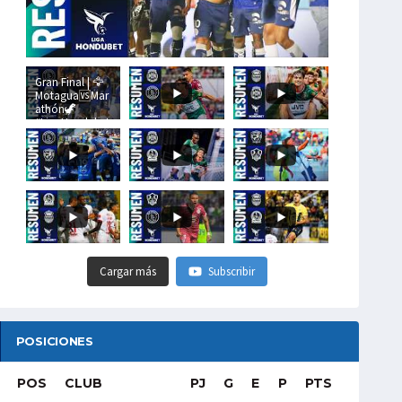
Gran Final | 🦅
Motagua🆚Mar
athón🦖
#LigaHondubet
Cargar más
Subscribir
POSICIONES
POS
CLUB
PJ
G
E
P
PTS