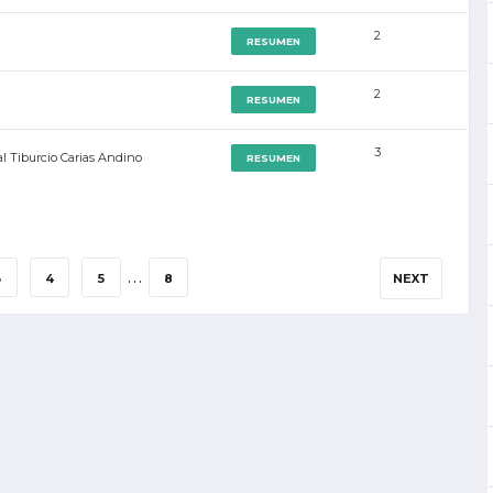
2
RESUMEN
2
RESUMEN
3
l Tiburcio Carias Andino
RESUMEN
…
3
4
5
8
NEXT