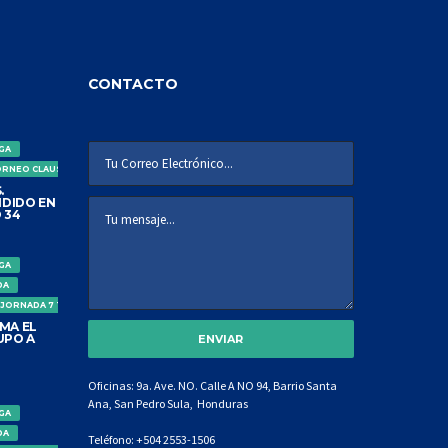
CONTACTO
IGA
ORNEO CLAUSURA
.
DIDO EN
 34
IGA
DA
 JORNADA 7 TORNEO CLAUSURA
MA EL
UPO A
Oficinas: 9a. Ave. NO. Calle A NO 94, Barrio Santa
Ana, San Pedro Sula, Honduras
IGA
DA
Teléfono:
+504 2553-1506