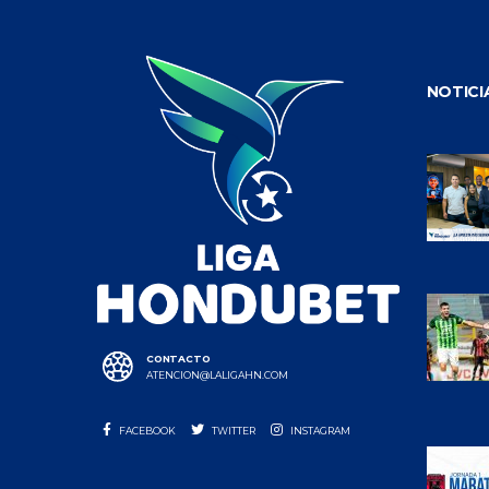
NOTICI
CONTACTO
ATENCION@LALIGAHN.COM
FACEBOOK
TWITTER
INSTAGRAM