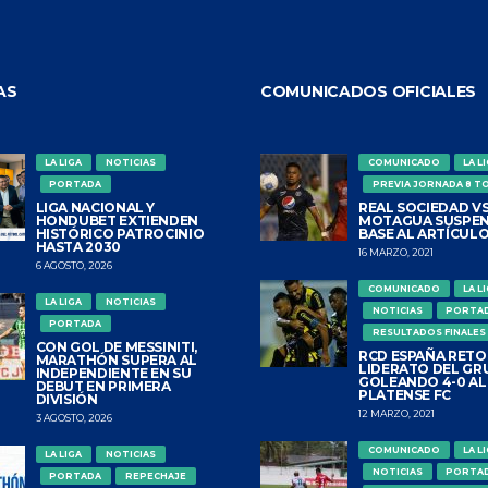
AS
COMUNICADOS OFICIALES
LA LIGA
NOTICIAS
COMUNICADO
LA L
PORTADA
PREVIA JORNADA 8 T
LIGA NACIONAL Y
REAL SOCIEDAD VS
HONDUBET EXTIENDEN
MOTAGUA SUSPEN
HISTÓRICO PATROCINIO
BASE AL ARTÍCULO
HASTA 2030
16 MARZO, 2021
6 AGOSTO, 2026
COMUNICADO
LA L
LA LIGA
NOTICIAS
NOTICIAS
PORTA
PORTADA
RESULTADOS FINALES
CON GOL DE MESSINITI,
RCD ESPAÑA RETO
MARATHÓN SUPERA AL
LIDERATO DEL GR
INDEPENDIENTE EN SU
GOLEANDO 4-0 AL
DEBUT EN PRIMERA
PLATENSE FC
DIVISIÓN
12 MARZO, 2021
3 AGOSTO, 2026
COMUNICADO
LA L
LA LIGA
NOTICIAS
NOTICIAS
PORTA
PORTADA
REPECHAJE