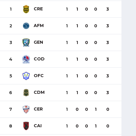
CRE
1
1
1
0
0
3
AFM
2
1
1
0
0
3
GEN
3
1
1
0
0
3
COD
4
1
1
0
0
3
OFC
5
1
1
0
0
3
CDM
6
1
1
0
0
3
CER
7
1
0
0
1
0
CAI
8
1
0
0
1
0