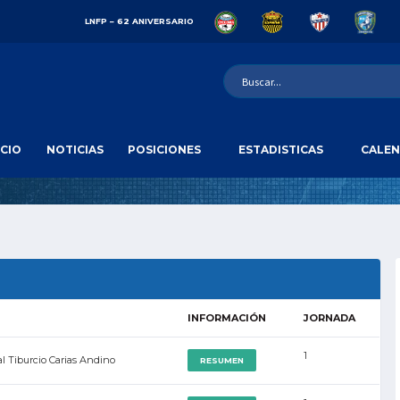
LNFP – 62 ANIVERSARIO
ICIO
NOTICIAS
POSICIONES
ESTADISTICAS
CALEN
INFORMACIÓN
JORNADA
1
l Tiburcio Carias Andino
RESUMEN