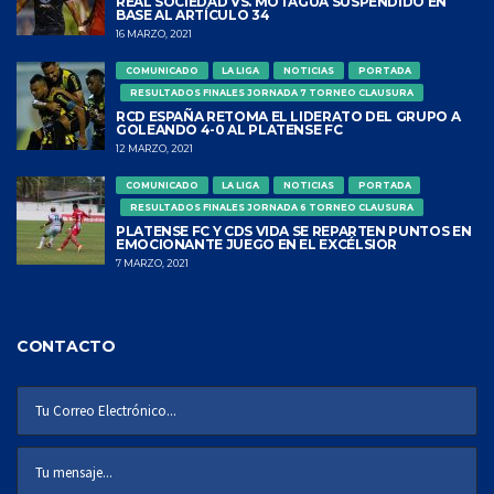
REAL SOCIEDAD VS. MOTAGUA SUSPENDIDO EN
BASE AL ARTÍCULO 34
16 MARZO, 2021
COMUNICADO
LA LIGA
NOTICIAS
PORTADA
RESULTADOS FINALES JORNADA 7 TORNEO CLAUSURA
RCD ESPAÑA RETOMA EL LIDERATO DEL GRUPO A
GOLEANDO 4-0 AL PLATENSE FC
12 MARZO, 2021
COMUNICADO
LA LIGA
NOTICIAS
PORTADA
RESULTADOS FINALES JORNADA 6 TORNEO CLAUSURA
PLATENSE FC Y CDS VIDA SE REPARTEN PUNTOS EN
EMOCIONANTE JUEGO EN EL EXCÉLSIOR
7 MARZO, 2021
CONTACTO