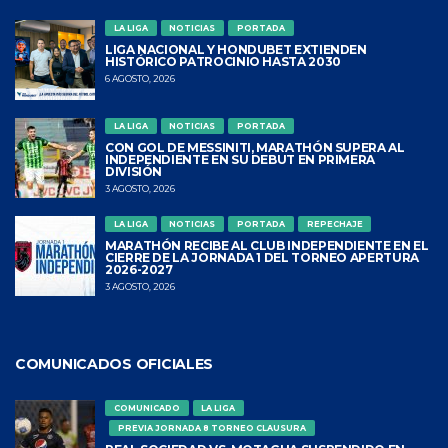
LA LIGA
NOTICIAS
PORTADA
LIGA NACIONAL Y HONDUBET EXTIENDEN
HISTÓRICO PATROCINIO HASTA 2030
6 AGOSTO, 2026
LA LIGA
NOTICIAS
PORTADA
CON GOL DE MESSINITI, MARATHÓN SUPERA AL
INDEPENDIENTE EN SU DEBUT EN PRIMERA
DIVISIÓN
3 AGOSTO, 2026
LA LIGA
NOTICIAS
PORTADA
REPECHAJE
MARATHÓN RECIBE AL CLUB INDEPENDIENTE EN EL
CIERRE DE LA JORNADA 1 DEL TORNEO APERTURA
2026-2027
3 AGOSTO, 2026
COMUNICADOS OFICIALES
COMUNICADO
LA LIGA
PREVIA JORNADA 8 TORNEO CLAUSURA