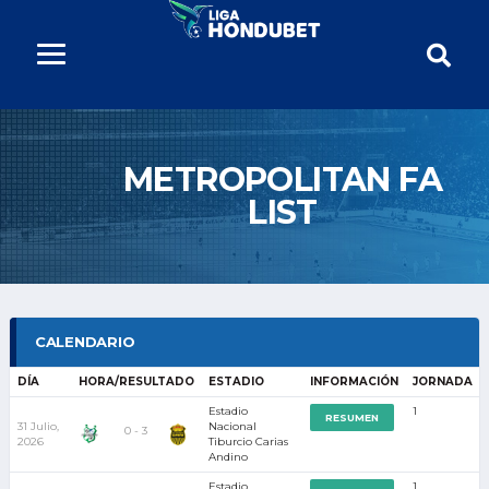
METROPOLITAN FA
LIST
CALENDARIO
DÍA
HORA/RESULTADO
ESTADIO
INFORMACIÓN
JORNADA
Estadio
1
RESUMEN
31 Julio,
Nacional
0 - 3
2026
Tiburcio Carias
Andino
Estadio
1