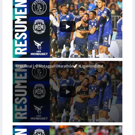
Gran Final | 🦅Motagua🆚Marathón🦖 #LigaHondubet