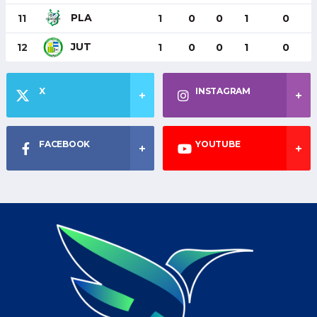
PLA
11
1
0
0
1
0
JUT
12
1
0
0
1
0
X
INSTAGRAM
FACEBOOK
YOUTUBE