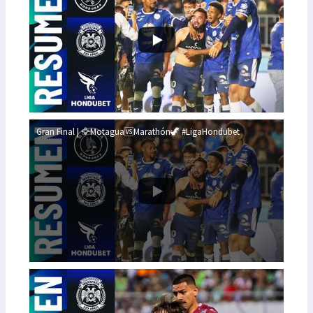
Gran Final | 🦅Motagua🆚Marathón🦖 #LigaHondubet