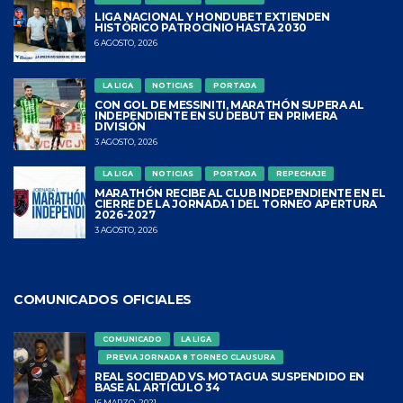
LIGA NACIONAL Y HONDUBET EXTIENDEN
HISTÓRICO PATROCINIO HASTA 2030
6 AGOSTO, 2026
LA LIGA
NOTICIAS
PORTADA
CON GOL DE MESSINITI, MARATHÓN SUPERA AL
INDEPENDIENTE EN SU DEBUT EN PRIMERA
DIVISIÓN
3 AGOSTO, 2026
LA LIGA
NOTICIAS
PORTADA
REPECHAJE
MARATHÓN RECIBE AL CLUB INDEPENDIENTE EN EL
CIERRE DE LA JORNADA 1 DEL TORNEO APERTURA
2026-2027
3 AGOSTO, 2026
COMUNICADOS OFICIALES
COMUNICADO
LA LIGA
PREVIA JORNADA 8 TORNEO CLAUSURA
REAL SOCIEDAD VS. MOTAGUA SUSPENDIDO EN
BASE AL ARTÍCULO 34
16 MARZO, 2021