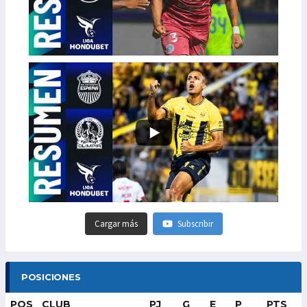
Cargar más
Subscribir
POSICIONES
POS
CLUB
PJ
G
E
P
PTS