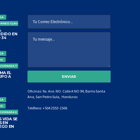
IGA
ORNEO CLAUSURA
.
DIDO EN
 34
IGA
DA
 JORNADA 7 TORNEO CLAUSURA
MA EL
UPO A
Oficinas: 9a. Ave. NO. Calle A NO 94, Barrio Santa
Ana, San Pedro Sula, Honduras
IGA
DA
Teléfono:
+504 2553-1506
 JORNADA 6 TORNEO CLAUSURA
 VIDA SE
S EN
EGO EN