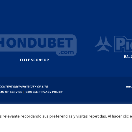
BAL
TITLE SPONSOR
CONTENT RESPONSIBILITY OF SITE
INI
MS OF SERVICE
|
GOOGLE PRIVACY POLICY
 relevante recordando sus preferencias y visitas repetidas. Al hacer clic 
by