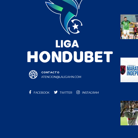
CONTACTO
ATENCION@LALIGAHN.COM
FACEBOOK
TWITTER
INSTAGRAM