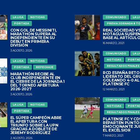
LA LIGA
NOTICIAS
COMUNICADO
LA L
PORTADA
PREVIA JORNADA 8 T
CON GOL DE MESSINITI,
REAL SOCIEDAD VS
MARATHÓN SUPERA AL
MOTAGUA SUSPEN
INDEPENDIENTE EN SU
BASE AL ARTÍCULO
DEBUT EN PRIMERA
16 MARZO, 2021
DIVISIÓN
3 AGOSTO, 2026
COMUNICADO
LA L
NOTICIAS
PORTA
LA LIGA
NOTICIAS
RESULTADOS FINALES
PORTADA
REPECHAJE
RCD ESPAÑA RETO
MARATHÓN RECIBE AL
LIDERATO DEL GR
CLUB INDEPENDIENTE EN
GOLEANDO 4-0 AL
EL CIERRE DE LA JORNADA 1
PLATENSE FC
DEL TORNEO APERTURA
2026-2027
12 MARZO, 2021
3 AGOSTO, 2026
COMUNICADO
LA L
LA LIGA
NOTICIAS
NOTICIAS
PORTA
PORTADA
RESULTADOS FINALES
EL SÚPER CAMPEÓN ABRE
PLATENSE FC Y CDS
EL APERTURA CON
REPARTEN PUNTO
TRIUNFO SOBRE LA UPN
EMOCIONANTE JU
GRACIAS A DOBLETE DE
EL EXCÉLSIOR
JEREMY RODRÍGUEZ
7 MARZO, 2021
2 AGOSTO, 2026