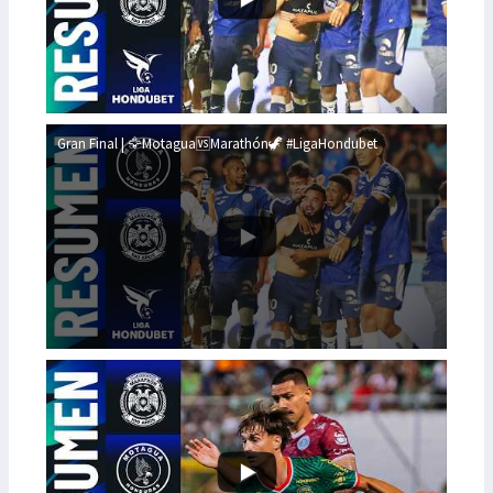
Gran Final | 🦅Motagua🆚Marathón🦖 #LigaHondubet