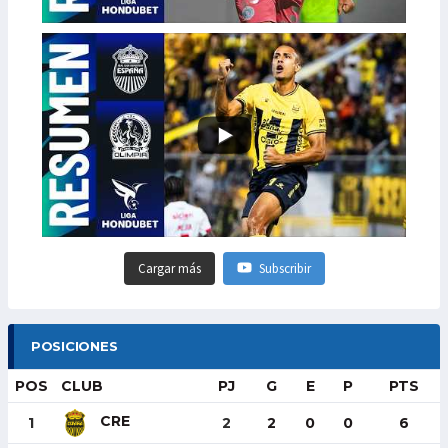
Cargar más
Subscribir
POSICIONES
POS
CLUB
PJ
G
E
P
PTS
CRE
1
2
2
0
0
6