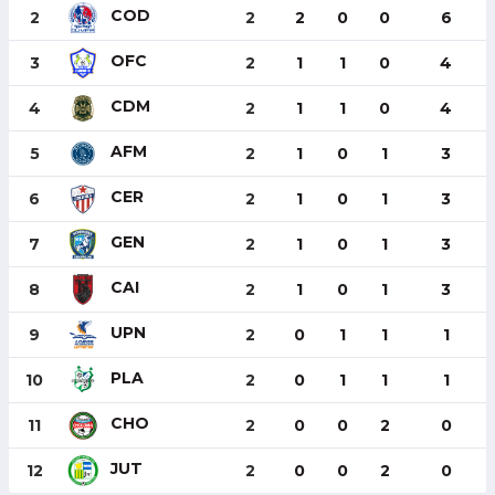
COD
2
2
2
0
0
6
OFC
3
2
1
1
0
4
CDM
4
2
1
1
0
4
AFM
5
2
1
0
1
3
CER
6
2
1
0
1
3
GEN
7
2
1
0
1
3
CAI
8
2
1
0
1
3
UPN
9
2
0
1
1
1
PLA
10
2
0
1
1
1
CHO
11
2
0
0
2
0
JUT
12
2
0
0
2
0