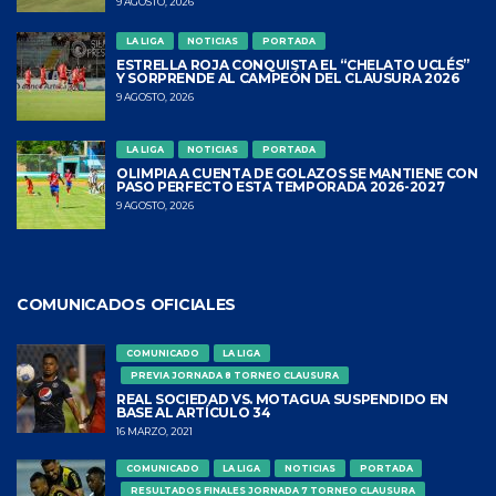
9 AGOSTO, 2026
LA LIGA
NOTICIAS
PORTADA
ESTRELLA ROJA CONQUISTA EL “CHELATO UCLÉS”
Y SORPRENDE AL CAMPEÓN DEL CLAUSURA 2026
9 AGOSTO, 2026
LA LIGA
NOTICIAS
PORTADA
OLIMPIA A CUENTA DE GOLAZOS SE MANTIENE CON
PASO PERFECTO ESTA TEMPORADA 2026-2027
9 AGOSTO, 2026
COMUNICADOS OFICIALES
COMUNICADO
LA LIGA
PREVIA JORNADA 8 TORNEO CLAUSURA
REAL SOCIEDAD VS. MOTAGUA SUSPENDIDO EN
BASE AL ARTÍCULO 34
16 MARZO, 2021
COMUNICADO
LA LIGA
NOTICIAS
PORTADA
RESULTADOS FINALES JORNADA 7 TORNEO CLAUSURA