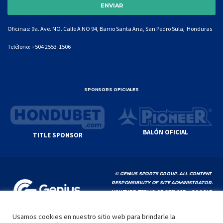
Oficinas: 9a. Ave. NO. Calle A NO 94, Barrio Santa Ana, San Pedro Sula, Honduras
Teléfono:
+504 2553-1506
SPONSORS OFICIALES
BALÓN OFICIAL
TITLE SPONSOR
© GENIUS SPORTS GROUP. ALL CONTENT
RESPONSIBILITY OF SITE ADMINISTRATOR.
YOUTUBE TERMS OF SERVICE
|
GOOGLE
PRIVACY POLICY
|
POLÍTICA DE PRIVACIDAD
Usamos cookies en nuestro sitio web para brindarle la