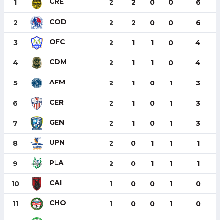
CRE
1
2
2
0
0
6
COD
2
2
2
0
0
6
OFC
3
2
1
1
0
4
CDM
4
2
1
1
0
4
AFM
5
2
1
0
1
3
CER
6
2
1
0
1
3
GEN
7
2
1
0
1
3
UPN
8
2
0
1
1
1
PLA
9
2
0
1
1
1
CAI
10
1
0
0
1
0
CHO
11
1
0
0
1
0