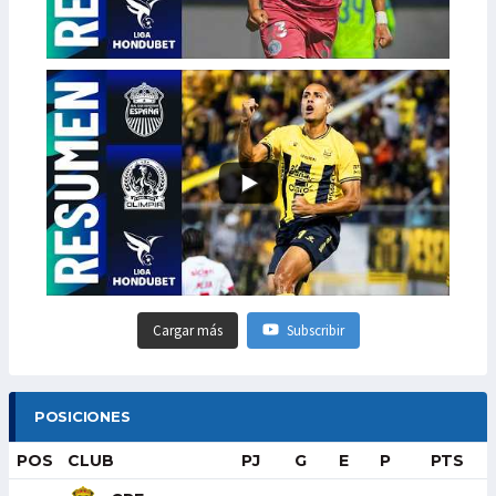
Cargar más
Subscribir
POSICIONES
POS
CLUB
PJ
G
E
P
PTS