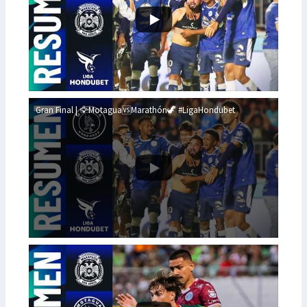
Gran Final | 🦅Motagua🆚Marathón🦖 #LigaHondubet