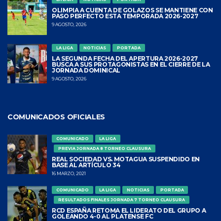
OLIMPIA A CUENTA DE GOLAZOS SE MANTIENE CON
PASO PERFECTO ESTA TEMPORADA 2026-2027
9 AGOSTO, 2026
LA LIGA
NOTICIAS
PORTADA
LA SEGUNDA FECHA DEL APERTURA 2026-2027
BUSCA A SUS PROTAGONISTAS EN EL CIERRE DE LA
JORNADA DOMINICAL
9 AGOSTO, 2026
COMUNICADOS OFICIALES
COMUNICADO
LA LIGA
PREVIA JORNADA 8 TORNEO CLAUSURA
REAL SOCIEDAD VS. MOTAGUA SUSPENDIDO EN
BASE AL ARTÍCULO 34
16 MARZO, 2021
COMUNICADO
LA LIGA
NOTICIAS
PORTADA
RESULTADOS FINALES JORNADA 7 TORNEO CLAUSURA
RCD ESPAÑA RETOMA EL LIDERATO DEL GRUPO A
GOLEANDO 4-0 AL PLATENSE FC