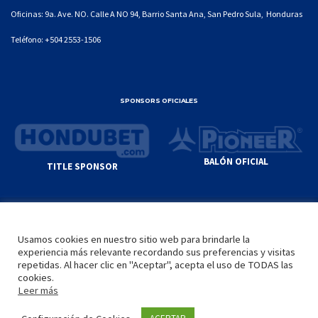
Oficinas: 9a. Ave. NO. Calle A NO 94, Barrio Santa Ana, San Pedro Sula, Honduras
Teléfono:
+504 2553-1506
SPONSORS OFICIALES
BALÓN OFICIAL
TITLE SPONSOR
© GENIUS SPORTS GROUP. ALL CONTENT
RESPONSIBILITY OF SITE ADMINISTRATOR.
Usamos cookies en nuestro sitio web para brindarle la
YOUTUBE TERMS OF SERVICE
|
GOOGLE
experiencia más relevante recordando sus preferencias y visitas
PRIVACY POLICY
|
POLÍTICA DE PRIVACIDAD
repetidas. Al hacer clic en "Aceptar", acepta el uso de TODAS las
cookies.
Leer más
INICIO
LA LIGA
VIDEOS
MEDIA
CONTACTO