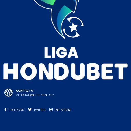
CONTACTO
ATENCION@LALIGAHN.COM
FACEBOOK
TWITTER
INSTAGRAM