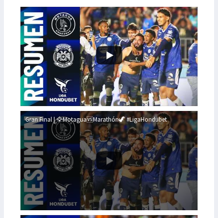
Gran Final | 🦅Motagua🆚Marathón🦖 #LigaHondubet