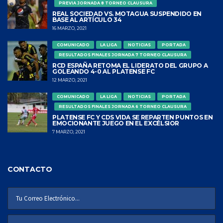
PREVIA JORNADA 8 TORNEO CLAUSURA
REAL SOCIEDAD VS. MOTAGUA SUSPENDIDO EN
BASE AL ARTÍCULO 34
16 MARZO, 2021
COMUNICADO
LA LIGA
NOTICIAS
PORTADA
RESULTADOS FINALES JORNADA 7 TORNEO CLAUSURA
RCD ESPAÑA RETOMA EL LIDERATO DEL GRUPO A
GOLEANDO 4-0 AL PLATENSE FC
12 MARZO, 2021
COMUNICADO
LA LIGA
NOTICIAS
PORTADA
RESULTADOS FINALES JORNADA 6 TORNEO CLAUSURA
PLATENSE FC Y CDS VIDA SE REPARTEN PUNTOS EN
EMOCIONANTE JUEGO EN EL EXCÉLSIOR
7 MARZO, 2021
CONTACTO