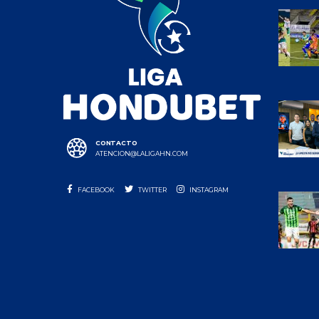
CONTACTO
ATENCION@LALIGAHN.COM
FACEBOOK
TWITTER
INSTAGRAM