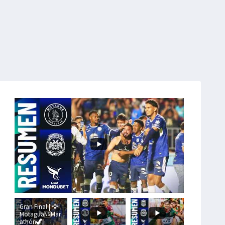
Gran Final | 🦅
Motagua🆚Mar
athón🦖