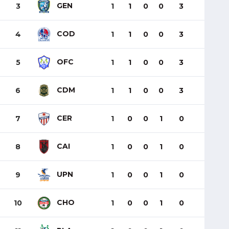
GEN
3
1
1
0
0
3
COD
4
1
1
0
0
3
OFC
5
1
1
0
0
3
CDM
6
1
1
0
0
3
CER
7
1
0
0
1
0
CAI
8
1
0
0
1
0
UPN
9
1
0
0
1
0
CHO
10
1
0
0
1
0