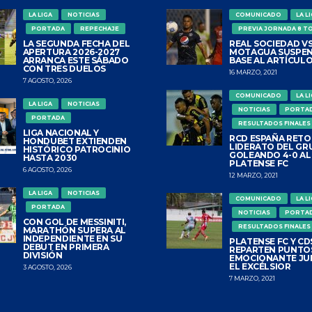
LA LIGA
NOTICIAS
COMUNICADO
LA L
PORTADA
REPECHAJE
PREVIA JORNADA 8 T
LA SEGUNDA FECHA DEL
REAL SOCIEDAD VS
APERTURA 2026-2027
MOTAGUA SUSPEN
ARRANCA ESTE SÁBADO
BASE AL ARTÍCULO
CON TRES DUELOS
16 MARZO, 2021
7 AGOSTO, 2026
COMUNICADO
LA L
LA LIGA
NOTICIAS
NOTICIAS
PORTA
PORTADA
RESULTADOS FINALES
LIGA NACIONAL Y
RCD ESPAÑA RETO
HONDUBET EXTIENDEN
LIDERATO DEL GR
HISTÓRICO PATROCINIO
GOLEANDO 4-0 AL
HASTA 2030
PLATENSE FC
6 AGOSTO, 2026
12 MARZO, 2021
LA LIGA
NOTICIAS
COMUNICADO
LA L
PORTADA
NOTICIAS
PORTA
CON GOL DE MESSINITI,
RESULTADOS FINALES
MARATHÓN SUPERA AL
INDEPENDIENTE EN SU
PLATENSE FC Y CDS
DEBUT EN PRIMERA
REPARTEN PUNTO
DIVISIÓN
EMOCIONANTE JU
EL EXCÉLSIOR
3 AGOSTO, 2026
7 MARZO, 2021