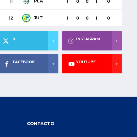
PLA
11
1
0
0
1
0
JUT
12
1
0
0
1
0
X
INSTAGRAM
FACEBOOK
YOUTUBE
CONTACTO