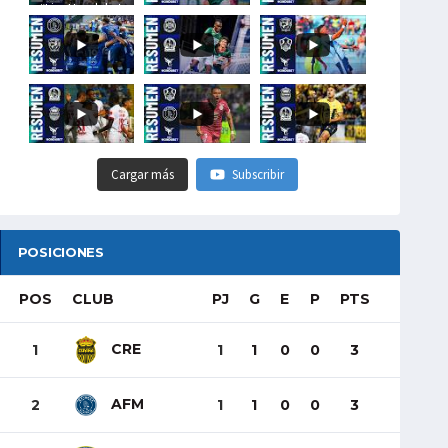
#LigaHondubet
Cargar más
Subscribir
POSICIONES
POS
CLUB
PJ
G
E
P
PTS
CRE
1
1
1
0
0
3
AFM
2
1
1
0
0
3