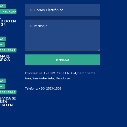
IGA
ORNEO CLAUSURA
.
DIDO EN
 34
IGA
DA
 JORNADA 7 TORNEO CLAUSURA
MA EL
UPO A
Oficinas: 9a. Ave. NO. Calle A NO 94, Barrio Santa
Ana, San Pedro Sula, Honduras
IGA
DA
Teléfono:
+504 2553-1506
 JORNADA 6 TORNEO CLAUSURA
 VIDA SE
S EN
EGO EN