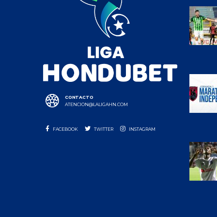
CONTACTO
ATENCION@LALIGAHN.COM
FACEBOOK
TWITTER
INSTAGRAM