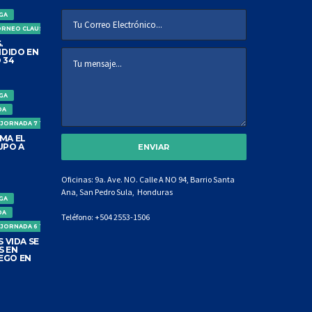
IGA
ORNEO CLAUSURA
.
DIDO EN
 34
IGA
DA
 JORNADA 7 TORNEO CLAUSURA
MA EL
UPO A
Oficinas: 9a. Ave. NO. Calle A NO 94, Barrio Santa
Ana, San Pedro Sula, Honduras
IGA
DA
Teléfono:
+504 2553-1506
 JORNADA 6 TORNEO CLAUSURA
 VIDA SE
S EN
EGO EN