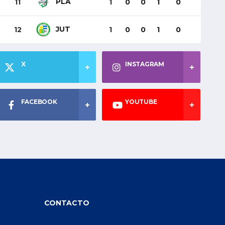
PLA
11
1
0
0
1
0
JUT
12
1
0
0
1
0
X
INSTAGRAM
FACEBOOK
YOUTUBE
CONTACTO