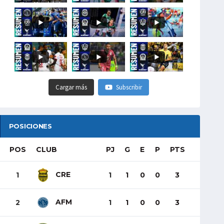
#LigaHondubet
Cargar más
Subscribir
POSICIONES
POS
CLUB
PJ
G
E
P
PTS
CRE
1
1
1
0
0
3
AFM
2
1
1
0
0
3