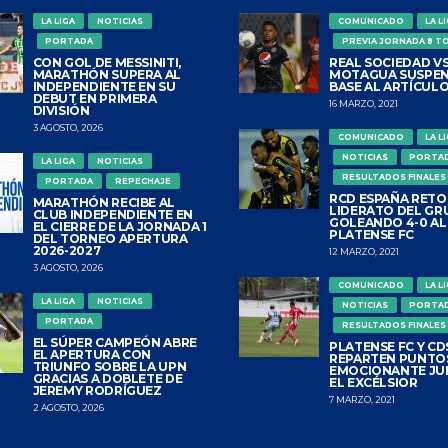
LA LIGA
NOTICIAS
COMUNICADO
LA L
PORTADA
PREVIA JORNADA 8 T
CON GOL DE MESSINITI,
REAL SOCIEDAD VS
MARATHÓN SUPERA AL
MOTAGUA SUSPEN
INDEPENDIENTE EN SU
BASE AL ARTÍCULO
DEBUT EN PRIMERA
16 MARZO, 2021
DIVISIÓN
3 AGOSTO, 2026
COMUNICADO
LA L
NOTICIAS
PORTA
LA LIGA
NOTICIAS
RESULTADOS FINALES
PORTADA
REPECHAJE
RCD ESPAÑA RETO
MARATHÓN RECIBE AL
LIDERATO DEL GR
CLUB INDEPENDIENTE EN
GOLEANDO 4-0 AL
EL CIERRE DE LA JORNADA 1
PLATENSE FC
DEL TORNEO APERTURA
2026-2027
12 MARZO, 2021
3 AGOSTO, 2026
COMUNICADO
LA L
LA LIGA
NOTICIAS
NOTICIAS
PORTA
PORTADA
RESULTADOS FINALES
EL SÚPER CAMPEÓN ABRE
PLATENSE FC Y CDS
EL APERTURA CON
REPARTEN PUNTO
TRIUNFO SOBRE LA UPN
EMOCIONANTE JU
GRACIAS A DOBLETE DE
EL EXCÉLSIOR
JEREMY RODRÍGUEZ
7 MARZO, 2021
2 AGOSTO, 2026