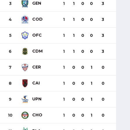
GEN
3
1
1
0
0
3
COD
4
1
1
0
0
3
OFC
5
1
1
0
0
3
CDM
6
1
1
0
0
3
CER
7
1
0
0
1
0
CAI
8
1
0
0
1
0
UPN
9
1
0
0
1
0
CHO
10
1
0
0
1
0