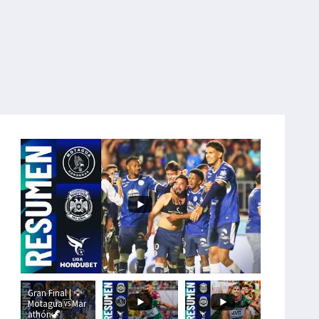
Gran Final | 🦅
Motagua🆚Mar
athón🦖