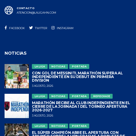
CONTACTO
ATENCION@LALIGAHN.COM
FACEBOOK
TWITTER
INSTAGRAM
NOTICIAS
LA LIGA
NOTICIAS
PORTADA
CON GOL DE MESSINITI, MARATHÓN SUPERA AL
INDEPENDIENTE EN SU DEBUT EN PRIMERA
DIVISIÓN
3 AGOSTO, 2026
LA LIGA
NOTICIAS
PORTADA
REPECHAJE
MARATHÓN RECIBE AL CLUB INDEPENDIENTE EN EL
CIERRE DE LA JORNADA 1 DEL TORNEO APERTURA
2026-2027
3 AGOSTO, 2026
LA LIGA
NOTICIAS
PORTADA
EL SÚPER CAMPEÓN ABRE EL APERTURA CON