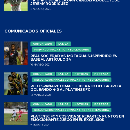
TRIUNFO SOBRE LA UPN GRACIAS A DOBLETE DE
JEREMY RODRÍGUEZ
2 AGOSTO, 2026
COMUNICADOS OFICIALES
COMUNICADO
LA LIGA
PREVIA JORNADA 8 TORNEO CLAUSURA
REAL SOCIEDAD VS. MOTAGUA SUSPENDIDO EN
BASE AL ARTÍCULO 34
16 MARZO, 2021
COMUNICADO
LA LIGA
NOTICIAS
PORTADA
RESULTADOS FINALES JORNADA 7 TORNEO CLAUSURA
RCD ESPAÑA RETOMA EL LIDERATO DEL GRUPO A
GOLEANDO 4-0 AL PLATENSE FC
12 MARZO, 2021
COMUNICADO
LA LIGA
NOTICIAS
PORTADA
RESULTADOS FINALES JORNADA 6 TORNEO CLAUSURA
PLATENSE FC Y CDS VIDA SE REPARTEN PUNTOS EN
EMOCIONANTE JUEGO EN EL EXCÉLSIOR
7 MARZO, 2021