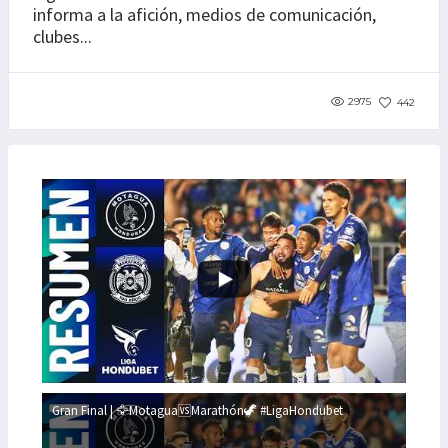
informa a la afición, medios de comunicación,
clubes...
2975
442
Gran Final | 🦅Motagua🆚Marathón🦖 #LigaHondubet