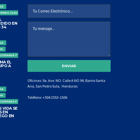
IGA
ORNEO CLAUSURA
.
DIDO EN
 34
IGA
DA
 JORNADA 7 TORNEO CLAUSURA
MA EL
UPO A
Oficinas: 9a. Ave. NO. Calle A NO 94, Barrio Santa
Ana, San Pedro Sula, Honduras
IGA
DA
Teléfono:
+504 2553-1506
 JORNADA 6 TORNEO CLAUSURA
 VIDA SE
S EN
EGO EN