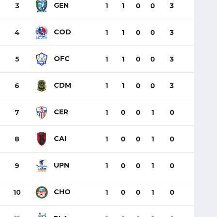
GEN
3
1
1
0
0
3
COD
4
1
1
0
0
3
OFC
5
1
1
0
0
3
CDM
6
1
1
0
0
3
CER
7
1
0
0
1
0
CAI
8
1
0
0
1
0
UPN
9
1
0
0
1
0
CHO
10
1
0
0
1
0