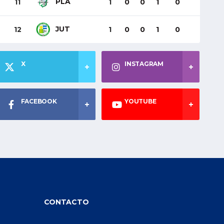
PLA
11
1
0
0
1
0
JUT
12
1
0
0
1
0
X
INSTAGRAM
FACEBOOK
YOUTUBE
CONTACTO