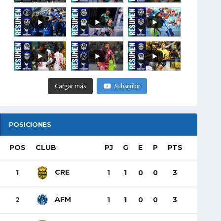
#LigaHondubet
Cargar más
Subscribir
POSICIONES
POS
CLUB
PJ
G
E
P
PTS
CRE
1
1
1
0
0
3
AFM
2
1
1
0
0
3