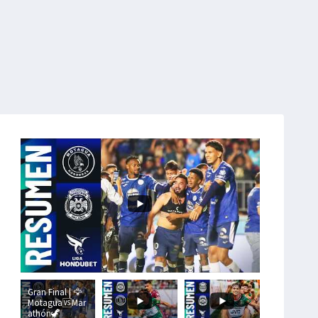
Gran Final | 🦅
Motagua🆚Mar
athón🦖