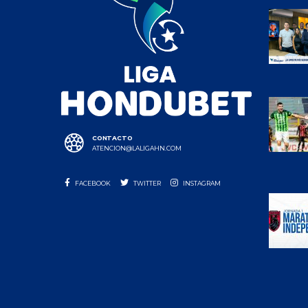
CONTACTO
ATENCION@LALIGAHN.COM
FACEBOOK
TWITTER
INSTAGRAM