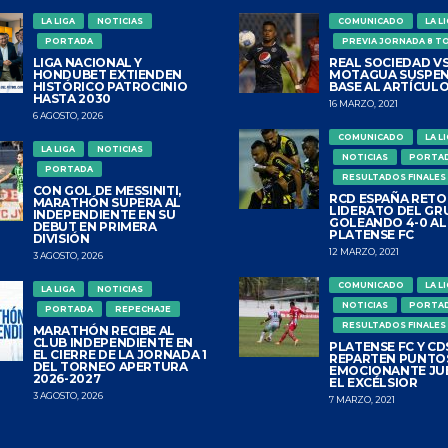
LA LIGA
NOTICIAS
COMUNICADO
LA L
PORTADA
PREVIA JORNADA 8 T
LIGA NACIONAL Y
REAL SOCIEDAD VS
HONDUBET EXTIENDEN
MOTAGUA SUSPEN
HISTÓRICO PATROCINIO
BASE AL ARTÍCULO
HASTA 2030
16 MARZO, 2021
6 AGOSTO, 2026
COMUNICADO
LA L
LA LIGA
NOTICIAS
NOTICIAS
PORTA
PORTADA
RESULTADOS FINALES
CON GOL DE MESSINITI,
RCD ESPAÑA RETO
MARATHÓN SUPERA AL
LIDERATO DEL GR
INDEPENDIENTE EN SU
GOLEANDO 4-0 AL
DEBUT EN PRIMERA
PLATENSE FC
DIVISIÓN
12 MARZO, 2021
3 AGOSTO, 2026
COMUNICADO
LA L
LA LIGA
NOTICIAS
NOTICIAS
PORTA
PORTADA
REPECHAJE
RESULTADOS FINALES
MARATHÓN RECIBE AL
CLUB INDEPENDIENTE EN
PLATENSE FC Y CDS
EL CIERRE DE LA JORNADA 1
REPARTEN PUNTO
DEL TORNEO APERTURA
EMOCIONANTE JU
2026-2027
EL EXCÉLSIOR
3 AGOSTO, 2026
7 MARZO, 2021