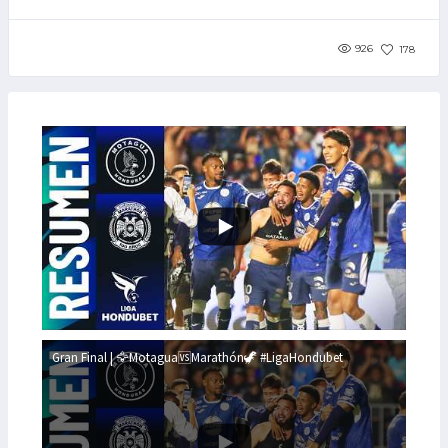
926
178
Gran Final | 🦅Motagua🆚Marathón🦖 #LigaHondubet