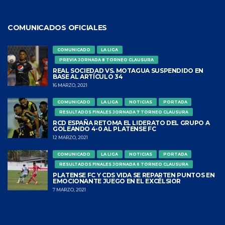
COMUNICADOS OFICIALES
COMUNICADO
LA LIGA
PREVIA JORNADA 8 TORNEO CLAUSURA
REAL SOCIEDAD VS. MOTAGUA SUSPENDIDO EN
BASE AL ARTÍCULO 34
16 MARZO, 2021
COMUNICADO
LA LIGA
NOTICIAS
PORTADA
RESULTADOS FINALES JORNADA 7 TORNEO CLAUSURA
RCD ESPAÑA RETOMA EL LIDERATO DEL GRUPO A
GOLEANDO 4-0 AL PLATENSE FC
12 MARZO, 2021
COMUNICADO
LA LIGA
NOTICIAS
PORTADA
RESULTADOS FINALES JORNADA 6 TORNEO CLAUSURA
PLATENSE FC Y CDS VIDA SE REPARTEN PUNTOS EN
EMOCIONANTE JUEGO EN EL EXCÉLSIOR
7 MARZO, 2021