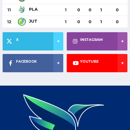
PLA
11
1
0
0
1
0
JUT
12
1
0
0
1
0
X
INSTAGRAM
FACEBOOK
YOUTUBE