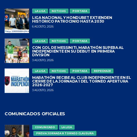
LA LIGA
NOTICIAS
PORTADA
LIGA NACIONAL Y HONDUBET EXTIENDEN
HISTÓRICO PATROCINIO HASTA 2030
6 AGOSTO, 2026
LA LIGA
NOTICIAS
PORTADA
CON GOL DE MESSINITI, MARATHÓN SUPERA AL
INDEPENDIENTE EN SU DEBUT EN PRIMERA
DIVISIÓN
3 AGOSTO, 2026
LA LIGA
NOTICIAS
PORTADA
REPECHAJE
MARATHÓN RECIBE AL CLUB INDEPENDIENTE EN EL
CIERRE DE LA JORNADA 1 DEL TORNEO APERTURA
2026-2027
3 AGOSTO, 2026
COMUNICADOS OFICIALES
COMUNICADO
LA LIGA
PREVIA JORNADA 8 TORNEO CLAUSURA