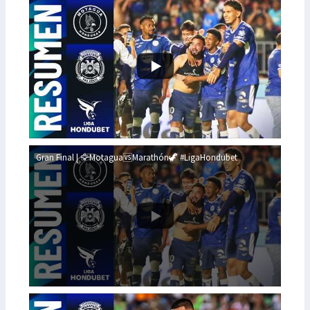
Gran Final | 🦅Motagua🆚Marathón🦖 #LigaHondubet