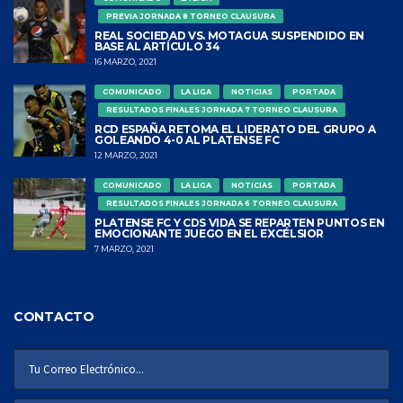
PREVIA JORNADA 8 TORNEO CLAUSURA
REAL SOCIEDAD VS. MOTAGUA SUSPENDIDO EN
BASE AL ARTÍCULO 34
16 MARZO, 2021
COMUNICADO
LA LIGA
NOTICIAS
PORTADA
RESULTADOS FINALES JORNADA 7 TORNEO CLAUSURA
RCD ESPAÑA RETOMA EL LIDERATO DEL GRUPO A
GOLEANDO 4-0 AL PLATENSE FC
12 MARZO, 2021
COMUNICADO
LA LIGA
NOTICIAS
PORTADA
RESULTADOS FINALES JORNADA 6 TORNEO CLAUSURA
PLATENSE FC Y CDS VIDA SE REPARTEN PUNTOS EN
EMOCIONANTE JUEGO EN EL EXCÉLSIOR
7 MARZO, 2021
CONTACTO