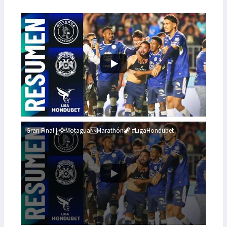
Gran Final | 🦅Motagua🆚Marathón🦖 #LigaHondubet