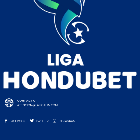
CONTACTO
ATENCION@LALIGAHN.COM
FACEBOOK
TWITTER
INSTAGRAM