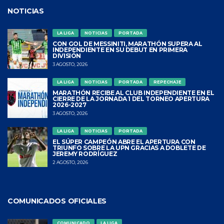
NOTICIAS
LA LIGA
NOTICIAS
PORTADA
CON GOL DE MESSINITI, MARATHÓN SUPERA AL
INDEPENDIENTE EN SU DEBUT EN PRIMERA
DIVISIÓN
3 AGOSTO, 2026
LA LIGA
NOTICIAS
PORTADA
REPECHAJE
MARATHÓN RECIBE AL CLUB INDEPENDIENTE EN EL
CIERRE DE LA JORNADA 1 DEL TORNEO APERTURA
2026-2027
3 AGOSTO, 2026
LA LIGA
NOTICIAS
PORTADA
EL SÚPER CAMPEÓN ABRE EL APERTURA CON
TRIUNFO SOBRE LA UPN GRACIAS A DOBLETE DE
JEREMY RODRÍGUEZ
2 AGOSTO, 2026
COMUNICADOS OFICIALES
COMUNICADO
LA LIGA