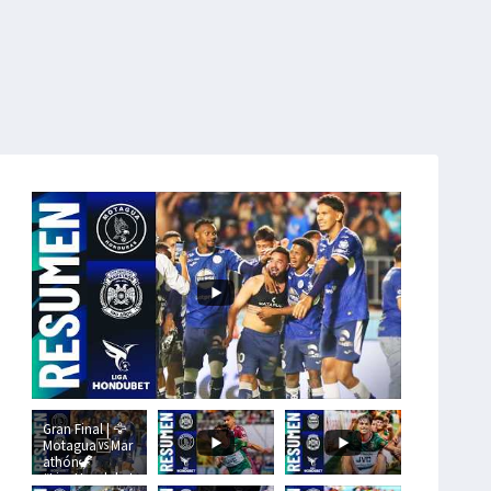
Gran Final | 🦅
Motagua🆚Mar
athón🦖
#LigaHondubet