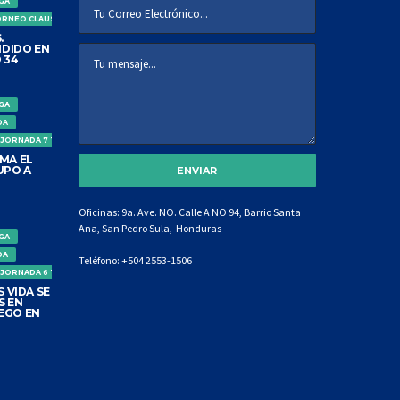
IGA
ORNEO CLAUSURA
.
DIDO EN
 34
IGA
DA
 JORNADA 7 TORNEO CLAUSURA
MA EL
UPO A
Oficinas: 9a. Ave. NO. Calle A NO 94, Barrio Santa
Ana, San Pedro Sula, Honduras
IGA
DA
Teléfono:
+504 2553-1506
 JORNADA 6 TORNEO CLAUSURA
 VIDA SE
S EN
EGO EN