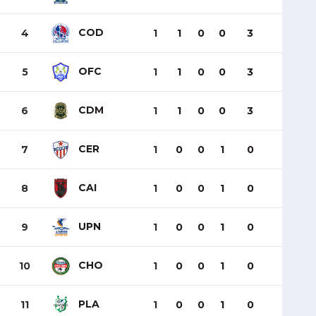
COD
4
1
1
0
0
3
OFC
5
1
1
0
0
3
CDM
6
1
1
0
0
3
CER
7
1
0
0
1
0
CAI
8
1
0
0
1
0
UPN
9
1
0
0
1
0
CHO
10
1
0
0
1
0
PLA
11
1
0
0
1
0