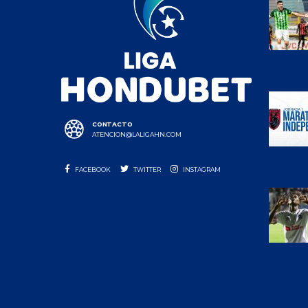
CONTACTO
ATENCION@LALIGAHN.COM
FACEBOOK
TWITTER
INSTAGRAM