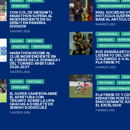
LA LIGA
NOTICIAS
COMUNICADO
LA L
PORTADA
PREVIA JORNADA 8 T
CON GOL DE MESSINITI,
REAL SOCIEDAD VS
MARATHÓN SUPERA AL
MOTAGUA SUSPEN
INDEPENDIENTE EN SU
BASE AL ARTÍCULO
DEBUT EN PRIMERA
16 MARZO, 2021
DIVISIÓN
3 AGOSTO, 2026
COMUNICADO
LA L
NOTICIAS
PORTA
LA LIGA
NOTICIAS
RESULTADOS FINALES
PORTADA
REPECHAJE
RCD ESPAÑA RETO
MARATHÓN RECIBE AL
LIDERATO DEL GR
CLUB INDEPENDIENTE EN
GOLEANDO 4-0 AL
EL CIERRE DE LA JORNADA 1
PLATENSE FC
DEL TORNEO APERTURA
2026-2027
12 MARZO, 2021
3 AGOSTO, 2026
COMUNICADO
LA L
LA LIGA
NOTICIAS
NOTICIAS
PORTA
PORTADA
RESULTADOS FINALES
EL SÚPER CAMPEÓN ABRE
PLATENSE FC Y CDS
EL APERTURA CON
REPARTEN PUNTO
TRIUNFO SOBRE LA UPN
EMOCIONANTE JU
GRACIAS A DOBLETE DE
EL EXCÉLSIOR
JEREMY RODRÍGUEZ
7 MARZO, 2021
2 AGOSTO, 2026