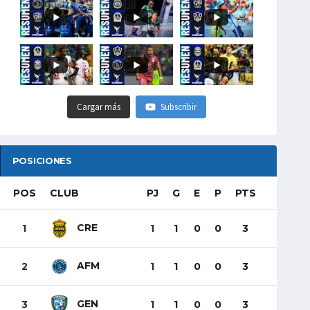
Cargar más
Subscribir
POSICIONES
POS
CLUB
PJ
G
E
P
PTS
CRE
1
1
1
0
0
3
AFM
2
1
1
0
0
3
GEN
3
1
1
0
0
3