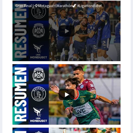
Gran Final | 🦅Motagua🆚Marathón🦖 #LigaHondubet