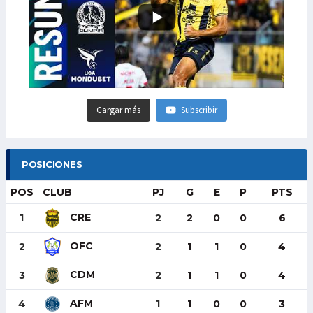
Cargar más
Subscribir
POSICIONES
POS
CLUB
PJ
G
E
P
PTS
CRE
1
2
2
0
0
6
OFC
2
2
1
1
0
4
CDM
3
2
1
1
0
4
AFM
4
1
1
0
0
3