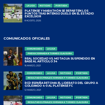
LA LIGA
NOTICIAS
PORTADA
PLATENSE Y MARATHÓN SE REPARTEN LOS
PUNTOS TRAS INTENSO DUELO EN EL ESTADIO
EXCÉLSIOR
8 AGOSTO, 2026
COMUNICADOS OFICIALES
COMUNICADO
LA LIGA
PREVIA JORNADA 8 TORNEO CLAUSURA
REAL SOCIEDAD VS. MOTAGUA SUSPENDIDO EN
BASE AL ARTÍCULO 34
16 MARZO, 2021
COMUNICADO
LA LIGA
NOTICIAS
PORTADA
RESULTADOS FINALES JORNADA 7 TORNEO CLAUSURA
RCD ESPAÑA RETOMA EL LIDERATO DEL GRUPO A
GOLEANDO 4-0 AL PLATENSE FC
12 MARZO, 2021
COMUNICADO
LA LIGA
NOTICIAS
PORTADA
RESULTADOS FINALES JORNADA 6 TORNEO CLAUSURA