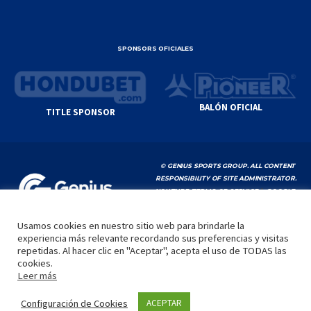
SPONSORS OFICIALES
BALÓN OFICIAL
TITLE SPONSOR
© GENIUS SPORTS GROUP. ALL CONTENT
RESPONSIBILITY OF SITE ADMINISTRATOR.
YOUTUBE TERMS OF SERVICE
|
GOOGLE
PRIVACY POLICY
|
POLÍTICA DE PRIVACIDAD
Usamos cookies en nuestro sitio web para brindarle la
experiencia más relevante recordando sus preferencias y visitas
INICIO
LA LIGA
VIDEOS
MEDIA
CONTACTO
repetidas. Al hacer clic en "Aceptar", acepta el uso de TODAS las
cookies.
by
Leer más
Configuración de Cookies
ACEPTAR