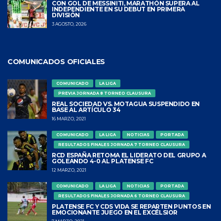
CON GOL DE MESSINITI, MARATHÓN SUPERA AL
INDEPENDIENTE EN SU DEBUT EN PRIMERA
DIVISIÓN
3 AGOSTO, 2026
COMUNICADOS OFICIALES
COMUNICADO
LA LIGA
PREVIA JORNADA 8 TORNEO CLAUSURA
REAL SOCIEDAD VS. MOTAGUA SUSPENDIDO EN
BASE AL ARTÍCULO 34
16 MARZO, 2021
COMUNICADO
LA LIGA
NOTICIAS
PORTADA
RESULTADOS FINALES JORNADA 7 TORNEO CLAUSURA
RCD ESPAÑA RETOMA EL LIDERATO DEL GRUPO A
GOLEANDO 4-0 AL PLATENSE FC
12 MARZO, 2021
COMUNICADO
LA LIGA
NOTICIAS
PORTADA
RESULTADOS FINALES JORNADA 6 TORNEO CLAUSURA
PLATENSE FC Y CDS VIDA SE REPARTEN PUNTOS EN
EMOCIONANTE JUEGO EN EL EXCÉLSIOR