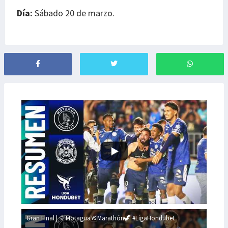
Día:
Sábado 20 de marzo.
Gran Final | 🦅Motagua🆚Marathón🦖 #LigaHondubet