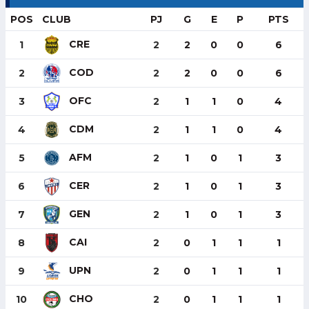
POS
CLUB
PJ
G
E
P
PTS
CRE
1
2
2
0
0
6
COD
2
2
2
0
0
6
OFC
3
2
1
1
0
4
CDM
4
2
1
1
0
4
AFM
5
2
1
0
1
3
CER
6
2
1
0
1
3
GEN
7
2
1
0
1
3
CAI
8
2
0
1
1
1
UPN
9
2
0
1
1
1
CHO
10
2
0
1
1
1