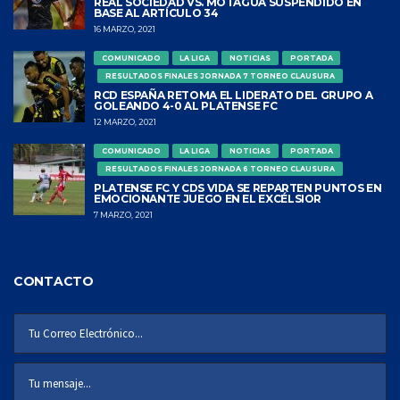
REAL SOCIEDAD VS. MOTAGUA SUSPENDIDO EN
BASE AL ARTÍCULO 34
16 MARZO, 2021
COMUNICADO
LA LIGA
NOTICIAS
PORTADA
RESULTADOS FINALES JORNADA 7 TORNEO CLAUSURA
RCD ESPAÑA RETOMA EL LIDERATO DEL GRUPO A
GOLEANDO 4-0 AL PLATENSE FC
12 MARZO, 2021
COMUNICADO
LA LIGA
NOTICIAS
PORTADA
RESULTADOS FINALES JORNADA 6 TORNEO CLAUSURA
PLATENSE FC Y CDS VIDA SE REPARTEN PUNTOS EN
EMOCIONANTE JUEGO EN EL EXCÉLSIOR
7 MARZO, 2021
CONTACTO