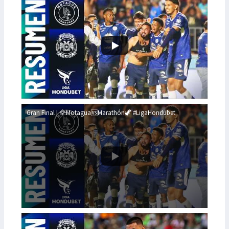
Gran Final | 🦅Motagua🆚Marathón🦖 #LigaHondubet