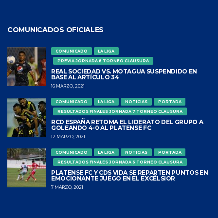
COMUNICADOS OFICIALES
COMUNICADO
LA LIGA
PREVIA JORNADA 8 TORNEO CLAUSURA
REAL SOCIEDAD VS. MOTAGUA SUSPENDIDO EN
BASE AL ARTÍCULO 34
16 MARZO, 2021
COMUNICADO
LA LIGA
NOTICIAS
PORTADA
RESULTADOS FINALES JORNADA 7 TORNEO CLAUSURA
RCD ESPAÑA RETOMA EL LIDERATO DEL GRUPO A
GOLEANDO 4-0 AL PLATENSE FC
12 MARZO, 2021
COMUNICADO
LA LIGA
NOTICIAS
PORTADA
RESULTADOS FINALES JORNADA 6 TORNEO CLAUSURA
PLATENSE FC Y CDS VIDA SE REPARTEN PUNTOS EN
EMOCIONANTE JUEGO EN EL EXCÉLSIOR
7 MARZO, 2021