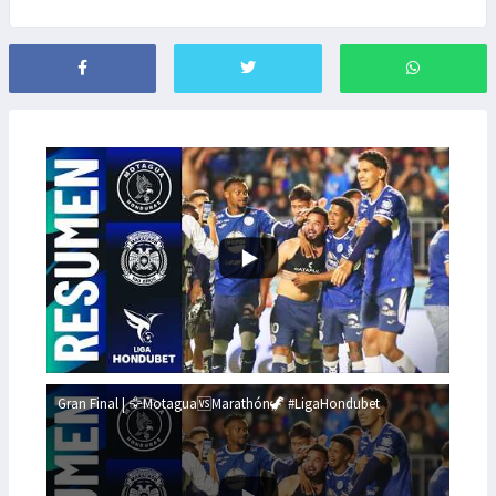
Gran Final | 🦅Motagua🆚Marathón🦖 #LigaHondubet