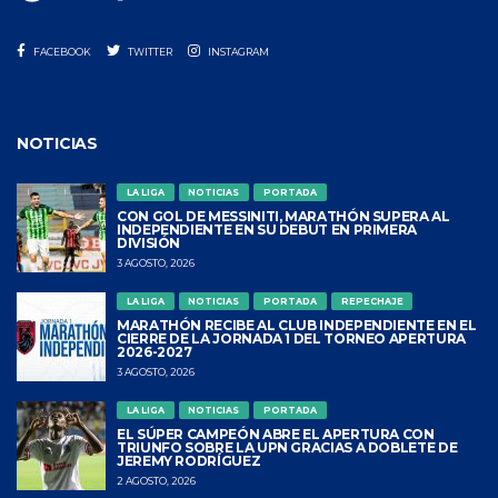
FACEBOOK
TWITTER
INSTAGRAM
NOTICIAS
LA LIGA
NOTICIAS
PORTADA
CON GOL DE MESSINITI, MARATHÓN SUPERA AL
INDEPENDIENTE EN SU DEBUT EN PRIMERA
DIVISIÓN
3 AGOSTO, 2026
LA LIGA
NOTICIAS
PORTADA
REPECHAJE
MARATHÓN RECIBE AL CLUB INDEPENDIENTE EN EL
CIERRE DE LA JORNADA 1 DEL TORNEO APERTURA
2026-2027
3 AGOSTO, 2026
LA LIGA
NOTICIAS
PORTADA
EL SÚPER CAMPEÓN ABRE EL APERTURA CON
TRIUNFO SOBRE LA UPN GRACIAS A DOBLETE DE
JEREMY RODRÍGUEZ
2 AGOSTO, 2026