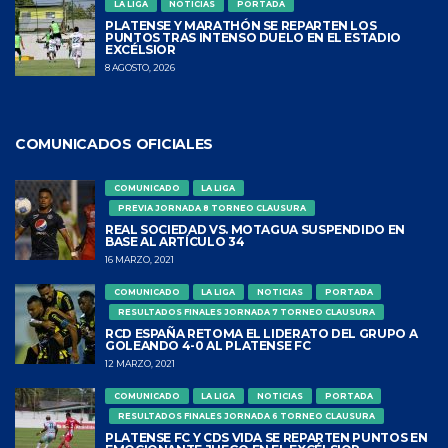
LA LIGA
NOTICIAS
PORTADA
PLATENSE Y MARATHÓN SE REPARTEN LOS
PUNTOS TRAS INTENSO DUELO EN EL ESTADIO
EXCÉLSIOR
8 AGOSTO, 2026
COMUNICADOS OFICIALES
COMUNICADO
LA LIGA
PREVIA JORNADA 8 TORNEO CLAUSURA
REAL SOCIEDAD VS. MOTAGUA SUSPENDIDO EN
BASE AL ARTÍCULO 34
16 MARZO, 2021
COMUNICADO
LA LIGA
NOTICIAS
PORTADA
RESULTADOS FINALES JORNADA 7 TORNEO CLAUSURA
RCD ESPAÑA RETOMA EL LIDERATO DEL GRUPO A
GOLEANDO 4-0 AL PLATENSE FC
12 MARZO, 2021
COMUNICADO
LA LIGA
NOTICIAS
PORTADA
RESULTADOS FINALES JORNADA 6 TORNEO CLAUSURA
PLATENSE FC Y CDS VIDA SE REPARTEN PUNTOS EN