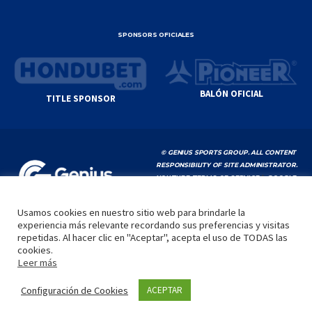
SPONSORS OFICIALES
BALÓN OFICIAL
TITLE SPONSOR
© GENIUS SPORTS GROUP. ALL CONTENT
RESPONSIBILITY OF SITE ADMINISTRATOR.
YOUTUBE TERMS OF SERVICE
|
GOOGLE
PRIVACY POLICY
|
POLÍTICA DE PRIVACIDAD
Usamos cookies en nuestro sitio web para brindarle la
experiencia más relevante recordando sus preferencias y visitas
INICIO
LA LIGA
VIDEOS
MEDIA
CONTACTO
repetidas. Al hacer clic en "Aceptar", acepta el uso de TODAS las
cookies.
by
Leer más
Configuración de Cookies
ACEPTAR