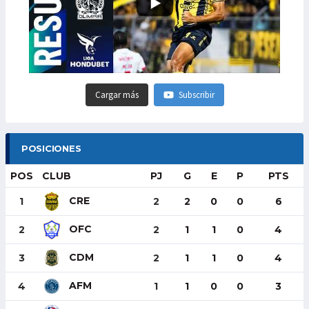
Cargar más
Subscribir
POSICIONES
POS
CLUB
PJ
G
E
P
PTS
CRE
1
2
2
0
0
6
OFC
2
2
1
1
0
4
CDM
3
2
1
1
0
4
AFM
4
1
1
0
0
3