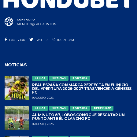
CONTACTO
ATENCION@LALIGAHN.COM
FACEBOOK
TWITTER
INSTAGRAM
NOTICIAS
LA LIGA
NOTICIAS
PORTADA
REAL ESPAÑA CON MARCA PERFECTA EN EL INICIO
DEL APERTURA 2026-2027 TRAS VENCER A GÉNESIS
FC
9 AGOSTO, 2026
LA LIGA
NOTICIAS
PORTADA
REPECHAJE
AL MINUTO 87, LOBOS CONSIGUE RESCATAR UN
PUNTO ANTE EL OLANCHO FC
8 AGOSTO, 2026