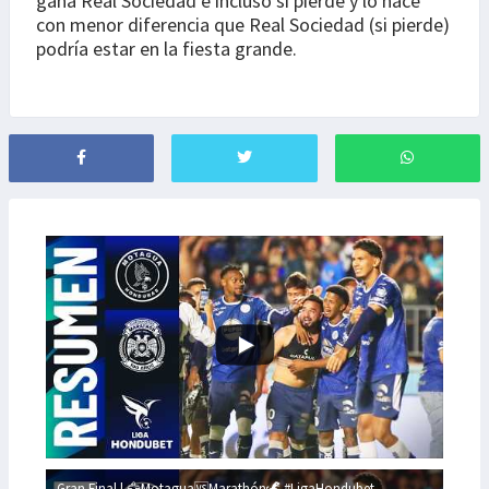
gana Real Sociedad e incluso si pierde y lo hace
con menor diferencia que Real Sociedad (si pierde)
podría estar en la fiesta grande.
Gran Final | 🦅Motagua🆚Marathón🦖 #LigaHondubet