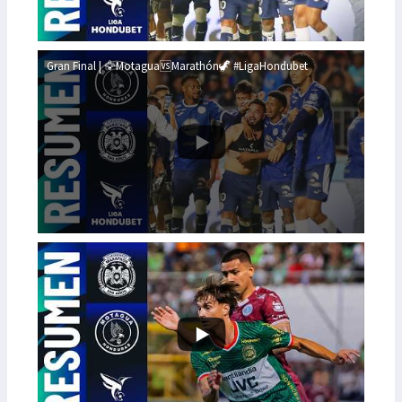
Gran Final | 🦅Motagua🆚Marathón🦖 #LigaHondubet