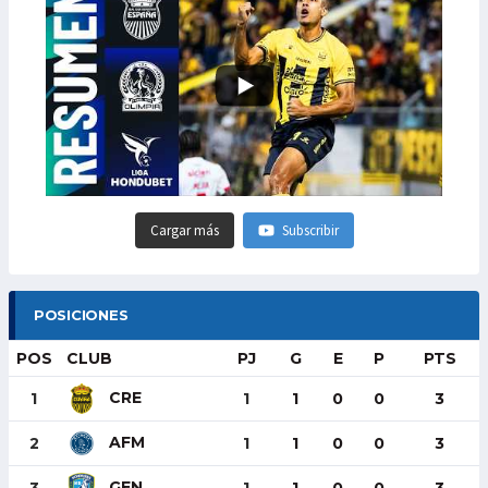
Cargar más
Subscribir
POSICIONES
POS
CLUB
PJ
G
E
P
PTS
CRE
1
1
1
0
0
3
AFM
2
1
1
0
0
3
GEN