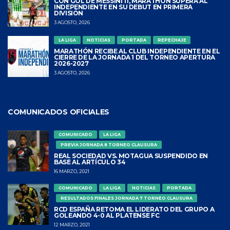
CON GOL DE MESSINITI, MARATHÓN SUPERA AL
INDEPENDIENTE EN SU DEBUT EN PRIMERA
DIVISIÓN
3 AGOSTO, 2026
LA LIGA
NOTICIAS
PORTADA
REPECHAJE
MARATHÓN RECIBE AL CLUB INDEPENDIENTE EN EL
CIERRE DE LA JORNADA 1 DEL TORNEO APERTURA
2026-2027
3 AGOSTO, 2026
COMUNICADOS OFICIALES
COMUNICADO
LA LIGA
PREVIA JORNADA 8 TORNEO CLAUSURA
REAL SOCIEDAD VS. MOTAGUA SUSPENDIDO EN
BASE AL ARTÍCULO 34
16 MARZO, 2021
COMUNICADO
LA LIGA
NOTICIAS
PORTADA
RESULTADOS FINALES JORNADA 7 TORNEO CLAUSURA
RCD ESPAÑA RETOMA EL LIDERATO DEL GRUPO A
GOLEANDO 4-0 AL PLATENSE FC
12 MARZO, 2021