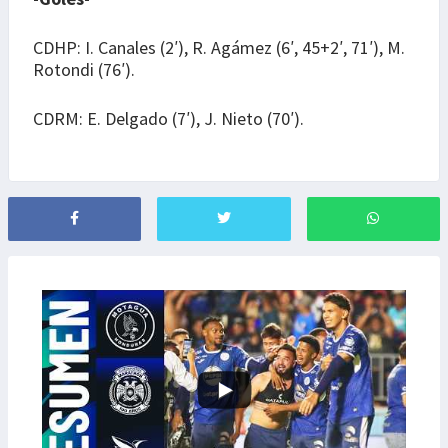
CDHP: I. Canales (2′), R. Agámez (6′, 45+2′, 71′), M.
Rotondi (76′).
CDRM: E. Delgado (7′), J. Nieto (70′).