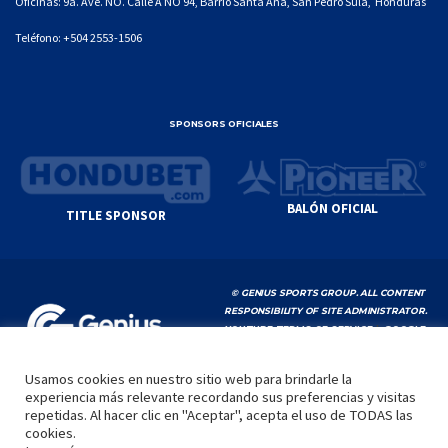
Oficinas: 9a. Ave. NO. Calle A NO 94, Barrio Santa Ana, San Pedro Sula, Honduras
Teléfono:
+504 2553-1506
SPONSORS OFICIALES
BALÓN OFICIAL
TITLE SPONSOR
© GENIUS SPORTS GROUP. ALL CONTENT
RESPONSIBILITY OF SITE ADMINISTRATOR.
YOUTUBE TERMS OF SERVICE
|
GOOGLE
PRIVACY POLICY
|
POLÍTICA DE PRIVACIDAD
Usamos cookies en nuestro sitio web para brindarle la
experiencia más relevante recordando sus preferencias y visitas
INICIO
LA LIGA
VIDEOS
MEDIA
CONTACTO
repetidas. Al hacer clic en "Aceptar", acepta el uso de TODAS las
cookies.
by