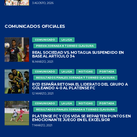
3 AGOSTO, 2026
COMUNICADOS OFICIALES
COMUNICADO
LA LIGA
PREVIA JORNADA 8 TORNEO CLAUSURA
REAL SOCIEDAD VS. MOTAGUA SUSPENDIDO EN
BASE AL ARTÍCULO 34
16 MARZO, 2021
COMUNICADO
LA LIGA
NOTICIAS
PORTADA
RESULTADOS FINALES JORNADA 7 TORNEO CLAUSURA
RCD ESPAÑA RETOMA EL LIDERATO DEL GRUPO A
GOLEANDO 4-0 AL PLATENSE FC
12 MARZO, 2021
COMUNICADO
LA LIGA
NOTICIAS
PORTADA
RESULTADOS FINALES JORNADA 6 TORNEO CLAUSURA
PLATENSE FC Y CDS VIDA SE REPARTEN PUNTOS EN
EMOCIONANTE JUEGO EN EL EXCÉLSIOR
7 MARZO, 2021