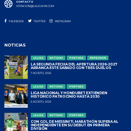
CONTACTO
ATENCION@LALIGAHN.COM
FACEBOOK
TWITTER
INSTAGRAM
NOTICIAS
LA LIGA
NOTICIAS
PORTADA
REPECHAJE
LA SEGUNDA FECHA DEL APERTURA 2026-2027
ARRANCA ESTE SÁBADO CON TRES DUELOS
7 AGOSTO, 2026
LA LIGA
NOTICIAS
PORTADA
LIGA NACIONAL Y HONDUBET EXTIENDEN
HISTÓRICO PATROCINIO HASTA 2030
6 AGOSTO, 2026
LA LIGA
NOTICIAS
PORTADA
CON GOL DE MESSINITI, MARATHÓN SUPERA AL
INDEPENDIENTE EN SU DEBUT EN PRIMERA
DIVISIÓN