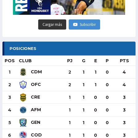
Cargar más
Subscribir
POSICIONES
POS
CLUB
PJ
G
E
P
PTS
CDM
1
2
1
1
0
4
OFC
2
2
1
1
0
4
CRE
3
1
1
0
0
3
AFM
4
1
1
0
0
3
GEN
5
1
1
0
0
3
COD
6
1
1
0
0
3