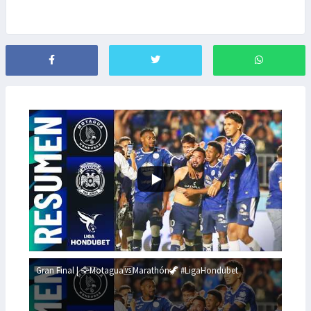
Gran Final | 🦅Motagua🆚Marathón🦖 #LigaHondubet