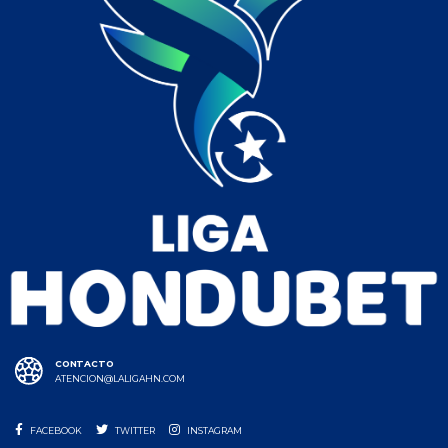
CONTACTO
ATENCION@LALIGAHN.COM
FACEBOOK
TWITTER
INSTAGRAM