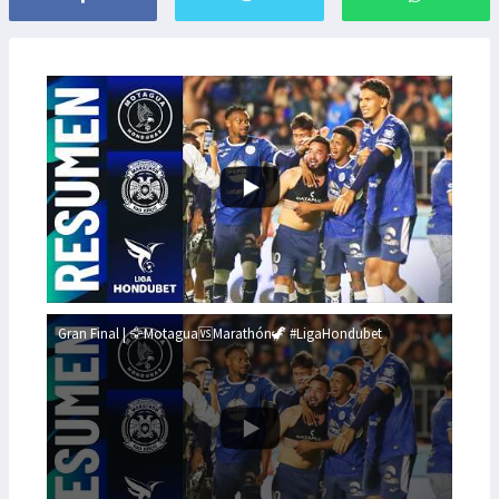
Gran Final | 🦅Motagua🆚Marathón🦖 #LigaHondubet