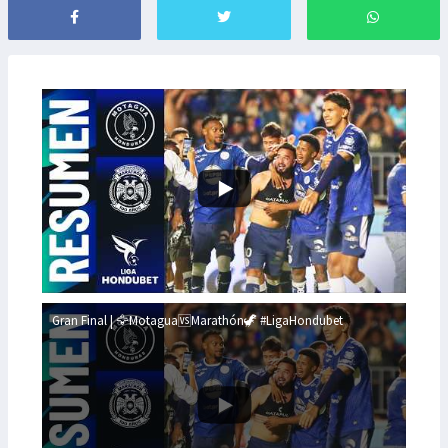
Gran Final | 🦅Motagua🆚Marathón🦖 #LigaHondubet