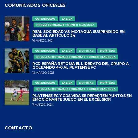
COMUNICADOS OFICIALES
COMUNICADO
LA LIGA
PREVIA JORNADA 8 TORNEO CLAUSURA
REAL SOCIEDAD VS. MOTAGUA SUSPENDIDO EN
BASE AL ARTÍCULO 34
16 MARZO, 2021
COMUNICADO
LA LIGA
NOTICIAS
PORTADA
RESULTADOS FINALES JORNADA 7 TORNEO CLAUSURA
RCD ESPAÑA RETOMA EL LIDERATO DEL GRUPO A
GOLEANDO 4-0 AL PLATENSE FC
12 MARZO, 2021
COMUNICADO
LA LIGA
NOTICIAS
PORTADA
RESULTADOS FINALES JORNADA 6 TORNEO CLAUSURA
PLATENSE FC Y CDS VIDA SE REPARTEN PUNTOS EN
EMOCIONANTE JUEGO EN EL EXCÉLSIOR
7 MARZO, 2021
CONTACTO