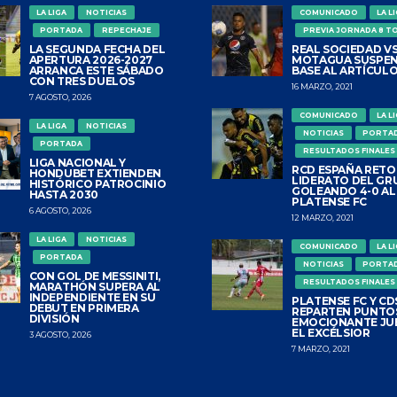
LA LIGA
NOTICIAS
COMUNICADO
LA L
PORTADA
REPECHAJE
PREVIA JORNADA 8 T
LA SEGUNDA FECHA DEL
REAL SOCIEDAD VS
APERTURA 2026-2027
MOTAGUA SUSPEN
ARRANCA ESTE SÁBADO
BASE AL ARTÍCULO
CON TRES DUELOS
16 MARZO, 2021
7 AGOSTO, 2026
COMUNICADO
LA L
LA LIGA
NOTICIAS
NOTICIAS
PORTA
PORTADA
RESULTADOS FINALES
LIGA NACIONAL Y
RCD ESPAÑA RETO
HONDUBET EXTIENDEN
LIDERATO DEL GR
HISTÓRICO PATROCINIO
GOLEANDO 4-0 AL
HASTA 2030
PLATENSE FC
6 AGOSTO, 2026
12 MARZO, 2021
LA LIGA
NOTICIAS
COMUNICADO
LA L
PORTADA
NOTICIAS
PORTA
CON GOL DE MESSINITI,
RESULTADOS FINALES
MARATHÓN SUPERA AL
INDEPENDIENTE EN SU
PLATENSE FC Y CDS
DEBUT EN PRIMERA
REPARTEN PUNTO
DIVISIÓN
EMOCIONANTE JU
EL EXCÉLSIOR
3 AGOSTO, 2026
7 MARZO, 2021