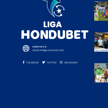
CONTACTO
ATENCION@LALIGAHN.COM
FACEBOOK
TWITTER
INSTAGRAM