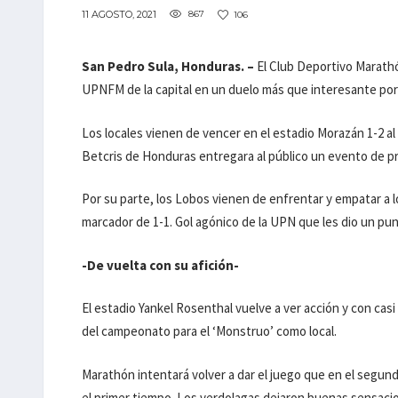
11 AGOSTO, 2021
867
106
San Pedro Sula, Honduras. –
El Club Deportivo Marathó
UPNFM de la capital en un duelo más que interesante por 
Los locales vienen de vencer en el estadio Morazán 1-2 al
Betcris de Honduras entregara al público un evento de pri
Por su parte, los Lobos vienen de enfrentar y empatar a 
marcador de 1-1. Gol agónico de la UPN que les dio un pu
-De vuelta con su afición-
El estadio Yankel Rosenthal vuelve a ver acción y con casi
del campeonato para el ‘Monstruo’ como local.
Marathón intentará volver a dar el juego que en el segund
el primer tiempo. Los verdolagas dejaron buenas sensaci