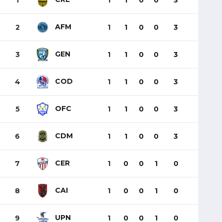
1
1
1
0
0
3
AFM
2
1
1
0
0
3
GEN
3
1
1
0
0
3
COD
4
1
1
0
0
3
OFC
5
1
1
0
0
3
CDM
6
1
1
0
0
3
CER
7
1
0
0
1
0
CAI
8
1
0
0
1
0
UPN
9
1
0
0
1
0