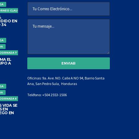
IGA
ORNEO CLAUSURA
.
DIDO EN
 34
IGA
DA
 JORNADA 7 TORNEO CLAUSURA
MA EL
UPO A
Oficinas: 9a. Ave. NO. Calle A NO 94, Barrio Santa
Ana, San Pedro Sula, Honduras
IGA
DA
Teléfono:
+504 2553-1506
 JORNADA 6 TORNEO CLAUSURA
 VIDA SE
S EN
EGO EN