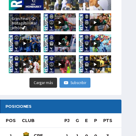
Gran Final | 🦅
Motagua🆚Mar
athón🦖
#LigaHondubet
Cargar más
Subscribir
POSICIONES
POS
CLUB
PJ
G
E
P
PTS
CRE