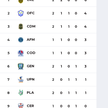
1
2
2
0
0
6
OFC
2
2
1
1
0
4
CDM
3
2
1
1
0
4
AFM
4
1
1
0
0
3
COD
5
1
1
0
0
3
GEN
6
2
1
0
1
3
UPN
7
2
0
1
1
1
PLA
8
2
0
1
1
1
CER
9
1
0
0
1
0