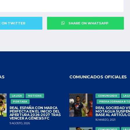
E ON TWITTER
SHARE ON WHATSAPP
AS
COMUNICADOS OFICIALES
LA LIGA
NOTICIAS
COMUNICADO
LA L
PORTADA
PREVIA JORNADA 8 T
REAL ESPAÑA CON MARCA
REAL SOCIEDAD VS
PERFECTA EN EL INICIO DEL
MOTAGUA SUSPEN
APERTURA 2026-2027 TRAS
BASE AL ARTÍCULO
VENCER A GÉNESIS FC
16 MARZO, 2021
9 AGOSTO, 2026
COMUNICADO
LA L