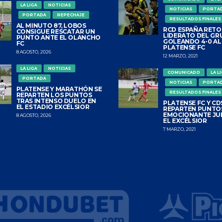
LA LIGA
NOTICIAS
NOTICIAS
PORTA
PORTADA
REPECHAJE
RESULTADOS FINALES
AL MINUTO 87, LOBOS
RCD ESPAÑA RETO
CONSIGUE RESCATAR UN
LIDERATO DEL GR
PUNTO ANTE EL OLANCHO
GOLEANDO 4-0 AL
FC
PLATENSE FC
8 AGOSTO, 2026
12 MARZO, 2021
LA LIGA
NOTICIAS
COMUNICADO
LA L
PORTADA
NOTICIAS
PORTA
PLATENSE Y MARATHÓN SE
RESULTADOS FINALES
REPARTEN LOS PUNTOS
TRAS INTENSO DUELO EN
PLATENSE FC Y CDS
EL ESTADIO EXCÉLSIOR
REPARTEN PUNTO
EMOCIONANTE JU
8 AGOSTO, 2026
EL EXCÉLSIOR
7 MARZO, 2021