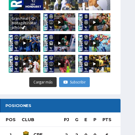
Gran Final | 🦅
Motagua🆚Mar
athón🦖
#LigaHondubet
Cargar más
Subscribir
POSICIONES
POS
CLUB
PJ
G
E
P
PTS
CRE