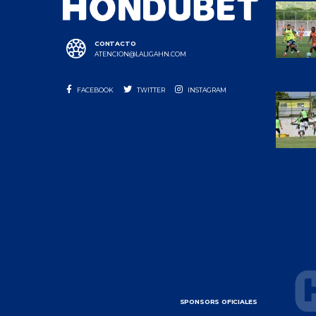
CONTACTO
ATENCION@LALIGAHN.COM
FACEBOOK
TWITTER
INSTAGRAM
SPONSORS OFICIALES