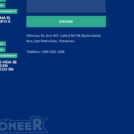
DA
 JORNADA 7 TORNEO CLAUSURA
MA EL
UPO A
Oficinas: 9a. Ave. NO. Calle A NO 94, Barrio Santa
Ana, San Pedro Sula, Honduras
IGA
DA
Teléfono:
+504 2553-1506
 JORNADA 6 TORNEO CLAUSURA
 VIDA SE
S EN
EGO EN