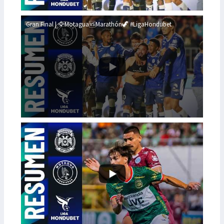
Gran Final | 🦅Motagua🆚Marathón🦖 #LigaHondubet