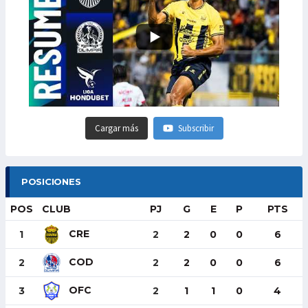
Cargar más
Subscribir
POSICIONES
POS
CLUB
PJ
G
E
P
PTS
CRE
1
2
2
0
0
6
COD
2
2
2
0
0
6
OFC
3
2
1
1
0
4