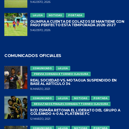
9 AGOSTO, 2026
LA LIGA
NOTICIAS
PORTADA
OLIMPIA A CUENTA DE GOLAZOS SE MANTIENE CON
PASO PERFECTO ESTA TEMPORADA 2026-2027
9 AGOSTO, 2026
COMUNICADOS OFICIALES
COMUNICADO
LA LIGA
PREVIA JORNADA 8 TORNEO CLAUSURA
REAL SOCIEDAD VS. MOTAGUA SUSPENDIDO EN
BASE AL ARTÍCULO 34
16 MARZO, 2021
COMUNICADO
LA LIGA
NOTICIAS
PORTADA
RESULTADOS FINALES JORNADA 7 TORNEO CLAUSURA
RCD ESPAÑA RETOMA EL LIDERATO DEL GRUPO A
GOLEANDO 4-0 AL PLATENSE FC
12 MARZO, 2021
COMUNICADO
LA LIGA
NOTICIAS
PORTADA