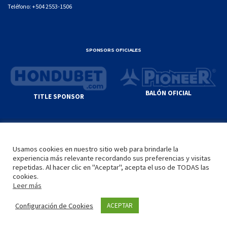
Teléfono:
+504 2553-1506
SPONSORS OFICIALES
BALÓN OFICIAL
TITLE SPONSOR
© GENIUS SPORTS GROUP. ALL CONTENT
RESPONSIBILITY OF SITE ADMINISTRATOR.
Usamos cookies en nuestro sitio web para brindarle la
YOUTUBE TERMS OF SERVICE
|
GOOGLE
experiencia más relevante recordando sus preferencias y visitas
PRIVACY POLICY
|
POLÍTICA DE PRIVACIDAD
repetidas. Al hacer clic en "Aceptar", acepta el uso de TODAS las
cookies.
Leer más
INICIO
LA LIGA
VIDEOS
MEDIA
CONTACTO
Configuración de Cookies
ACEPTAR
by