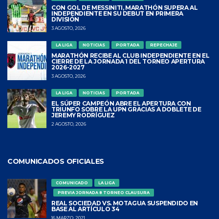
CON GOL DE MESSINITI, MARATHÓN SUPERA AL
INDEPENDIENTE EN SU DEBUT EN PRIMERA
DIVISIÓN
3 AGOSTO, 2026
LA LIGA
NOTICIAS
PORTADA
REPECHAJE
MARATHÓN RECIBE AL CLUB INDEPENDIENTE EN EL
CIERRE DE LA JORNADA 1 DEL TORNEO APERTURA
2026-2027
3 AGOSTO, 2026
LA LIGA
NOTICIAS
PORTADA
EL SÚPER CAMPEÓN ABRE EL APERTURA CON
TRIUNFO SOBRE LA UPN GRACIAS A DOBLETE DE
JEREMY RODRÍGUEZ
2 AGOSTO, 2026
COMUNICADOS OFICIALES
COMUNICADO
LA LIGA
PREVIA JORNADA 8 TORNEO CLAUSURA
REAL SOCIEDAD VS. MOTAGUA SUSPENDIDO EN
BASE AL ARTÍCULO 34
16 MARZO, 2021