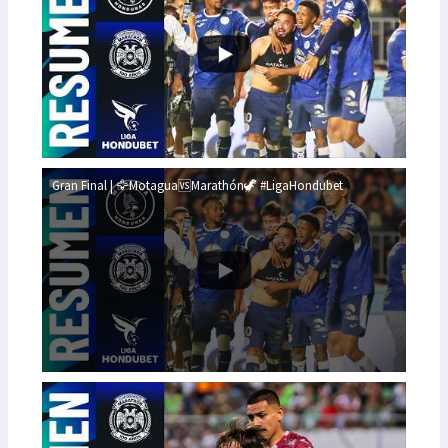
Gran Final | 🦅Motagua🆚Marathón🦖 #LigaHondubet