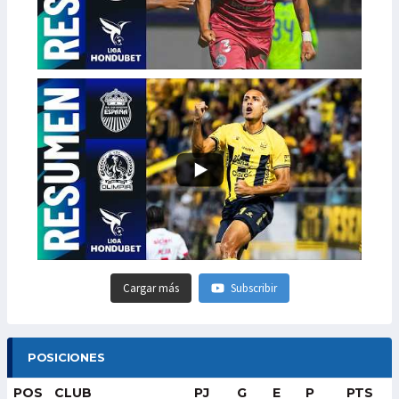
Cargar más
Subscribir
POSICIONES
POS
CLUB
PJ
G
E
P
PTS