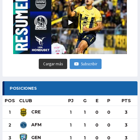
Cargar más
Subscribir
POSICIONES
POS
CLUB
PJ
G
E
P
PTS
CRE
1
1
1
0
0
3
AFM
2
1
1
0
0
3
GEN
3
1
1
0
0
3