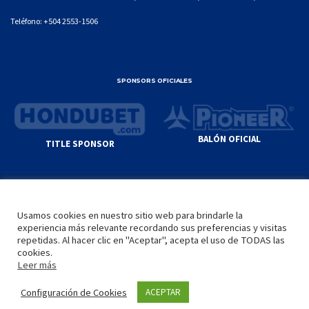
Teléfono:
+504 2553-1506
SPONSORS OFICIALES
BALÓN OFICIAL
TITLE SPONSOR
© GENIUS SPORTS GROUP. ALL CONTENT
RESPONSIBILITY OF SITE ADMINISTRATOR.
Usamos cookies en nuestro sitio web para brindarle la
YOUTUBE TERMS OF SERVICE
|
GOOGLE
experiencia más relevante recordando sus preferencias y visitas
PRIVACY POLICY
|
POLÍTICA DE PRIVACIDAD
repetidas. Al hacer clic en "Aceptar", acepta el uso de TODAS las
cookies.
Leer más
INICIO
LA LIGA
VIDEOS
MEDIA
CONTACTO
Configuración de Cookies
ACEPTAR
by