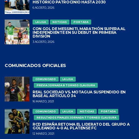
HISTÓRICO PATROCINIO HASTA 2030
6 AGOSTO, 2026
LA LIGA
NOTICIAS
PORTADA
CON GOL DE MESSINITI, MARATHÓN SUPERA AL
INDEPENDIENTE EN SU DEBUT EN PRIMERA
DIVISIÓN
3 AGOSTO, 2026
COMUNICADOS OFICIALES
COMUNICADO
LA LIGA
PREVIA JORNADA 8 TORNEO CLAUSURA
REAL SOCIEDAD VS. MOTAGUA SUSPENDIDO EN
BASE AL ARTÍCULO 34
16 MARZO, 2021
COMUNICADO
LA LIGA
NOTICIAS
PORTADA
RESULTADOS FINALES JORNADA 7 TORNEO CLAUSURA
RCD ESPAÑA RETOMA EL LIDERATO DEL GRUPO A
GOLEANDO 4-0 AL PLATENSE FC
12 MARZO, 2021