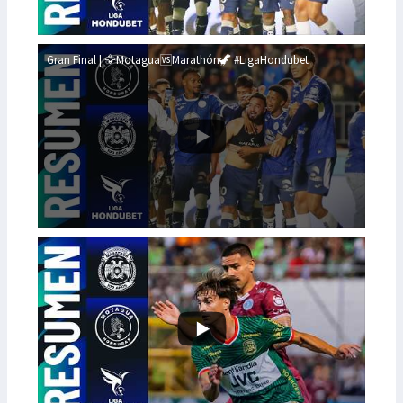
Gran Final | 🦅Motagua🆚Marathón🦖 #LigaHondubet