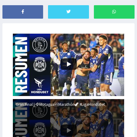
Gran Final | 🦅Motagua🆚Marathón🦖 #LigaHondubet