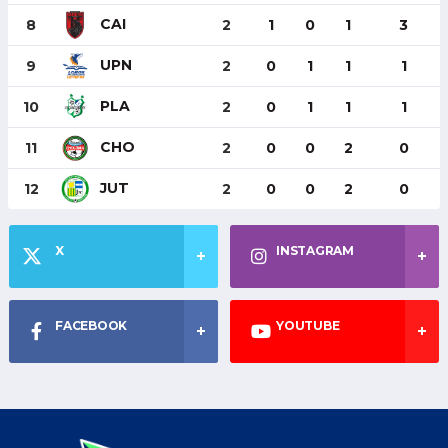
CAI
8
2
1
0
1
3
UPN
9
2
0
1
1
1
PLA
10
2
0
1
1
1
CHO
11
2
0
0
2
0
JUT
12
2
0
0
2
0
X
INSTAGRAM
FACEBOOK
YOUTUBE