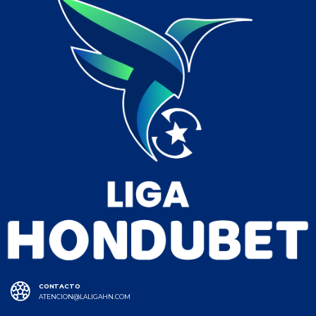
CONTACTO
ATENCION@LALIGAHN.COM