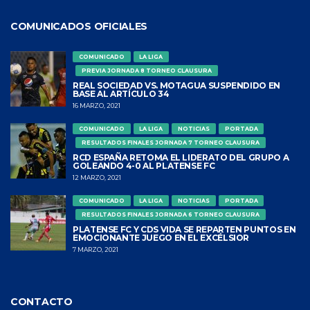
COMUNICADOS OFICIALES
COMUNICADO
LA LIGA
PREVIA JORNADA 8 TORNEO CLAUSURA
REAL SOCIEDAD VS. MOTAGUA SUSPENDIDO EN
BASE AL ARTÍCULO 34
16 MARZO, 2021
COMUNICADO
LA LIGA
NOTICIAS
PORTADA
RESULTADOS FINALES JORNADA 7 TORNEO CLAUSURA
RCD ESPAÑA RETOMA EL LIDERATO DEL GRUPO A
GOLEANDO 4-0 AL PLATENSE FC
12 MARZO, 2021
COMUNICADO
LA LIGA
NOTICIAS
PORTADA
RESULTADOS FINALES JORNADA 6 TORNEO CLAUSURA
PLATENSE FC Y CDS VIDA SE REPARTEN PUNTOS EN
EMOCIONANTE JUEGO EN EL EXCÉLSIOR
7 MARZO, 2021
CONTACTO