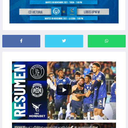
Gran Final | 🦅Motagua🆚Marathón🦖 #LigaHondubet