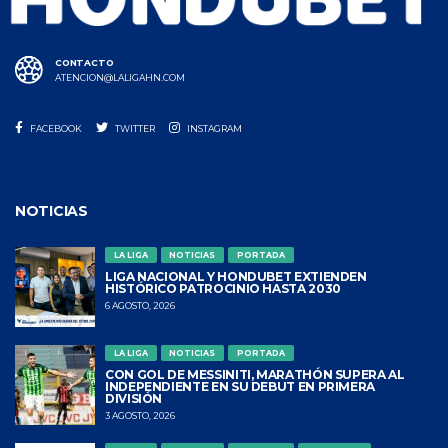
CONTACTO
ATENCION@LALIGAHN.COM
FACEBOOK
TWITTER
INSTAGRAM
NOTICIAS
LA LIGA
NOTICIAS
PORTADA
LIGA NACIONAL Y HONDUBET EXTIENDEN
HISTÓRICO PATROCINIO HASTA 2030
6 AGOSTO, 2026
LA LIGA
NOTICIAS
PORTADA
CON GOL DE MESSINITI, MARATHÓN SUPERA AL
INDEPENDIENTE EN SU DEBUT EN PRIMERA
DIVISIÓN
3 AGOSTO, 2026