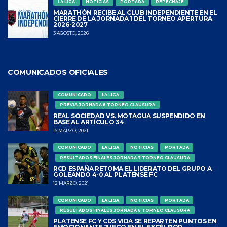
LA LIGA
NOTICIAS
PORTADA
REPECHAJE
MARATHÓN RECIBE AL CLUB INDEPENDIENTE EN EL
CIERRE DE LA JORNADA 1 DEL TORNEO APERTURA
2026-2027
3 AGOSTO, 2026
COMUNICADOS OFICIALES
COMUNICADO
LA LIGA
PREVIA JORNADA 8 TORNEO CLAUSURA
REAL SOCIEDAD VS. MOTAGUA SUSPENDIDO EN
BASE AL ARTÍCULO 34
16 MARZO, 2021
COMUNICADO
LA LIGA
NOTICIAS
PORTADA
RESULTADOS FINALES JORNADA 7 TORNEO CLAUSURA
RCD ESPAÑA RETOMA EL LIDERATO DEL GRUPO A
GOLEANDO 4-0 AL PLATENSE FC
12 MARZO, 2021
COMUNICADO
LA LIGA
NOTICIAS
PORTADA
RESULTADOS FINALES JORNADA 6 TORNEO CLAUSURA
PLATENSE FC Y CDS VIDA SE REPARTEN PUNTOS EN