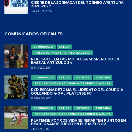
CIERRE DE LA JORNADA 1 DEL TORNEO APERTURA
2026-2027
3 AGOSTO, 2026
COMUNICADOS OFICIALES
COMUNICADO
LA LIGA
PREVIA JORNADA 8 TORNEO CLAUSURA
REAL SOCIEDAD VS. MOTAGUA SUSPENDIDO EN
BASE AL ARTÍCULO 34
16 MARZO, 2021
COMUNICADO
LA LIGA
NOTICIAS
PORTADA
RESULTADOS FINALES JORNADA 7 TORNEO CLAUSURA
RCD ESPAÑA RETOMA EL LIDERATO DEL GRUPO A
GOLEANDO 4-0 AL PLATENSE FC
12 MARZO, 2021
COMUNICADO
LA LIGA
NOTICIAS
PORTADA
RESULTADOS FINALES JORNADA 6 TORNEO CLAUSURA
PLATENSE FC Y CDS VIDA SE REPARTEN PUNTOS EN
EMOCIONANTE JUEGO EN EL EXCÉLSIOR
7 MARZO, 2021