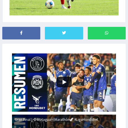
Gran Final | 🦅Motagua🆚Marathón🦖 #LigaHondubet