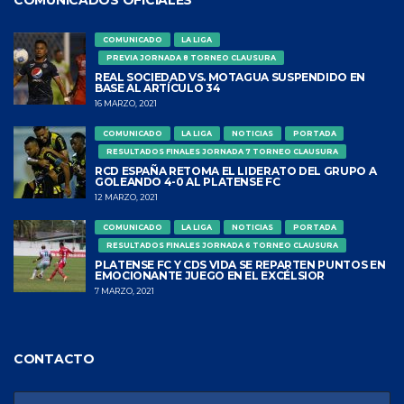
COMUNICADO
LA LIGA
PREVIA JORNADA 8 TORNEO CLAUSURA
REAL SOCIEDAD VS. MOTAGUA SUSPENDIDO EN
BASE AL ARTÍCULO 34
16 MARZO, 2021
COMUNICADO
LA LIGA
NOTICIAS
PORTADA
RESULTADOS FINALES JORNADA 7 TORNEO CLAUSURA
RCD ESPAÑA RETOMA EL LIDERATO DEL GRUPO A
GOLEANDO 4-0 AL PLATENSE FC
12 MARZO, 2021
COMUNICADO
LA LIGA
NOTICIAS
PORTADA
RESULTADOS FINALES JORNADA 6 TORNEO CLAUSURA
PLATENSE FC Y CDS VIDA SE REPARTEN PUNTOS EN
EMOCIONANTE JUEGO EN EL EXCÉLSIOR
7 MARZO, 2021
CONTACTO