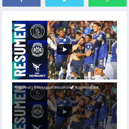
Gran Final | 🦅Motagua🆚Marathón🦖 #LigaHondubet