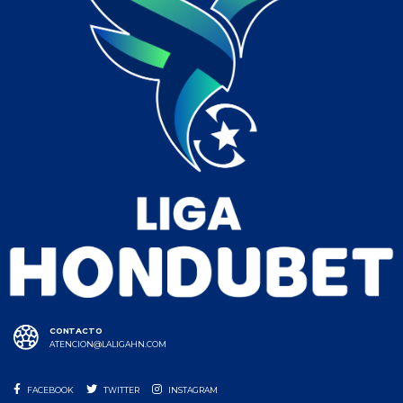
CONTACTO
ATENCION@LALIGAHN.COM
FACEBOOK
TWITTER
INSTAGRAM