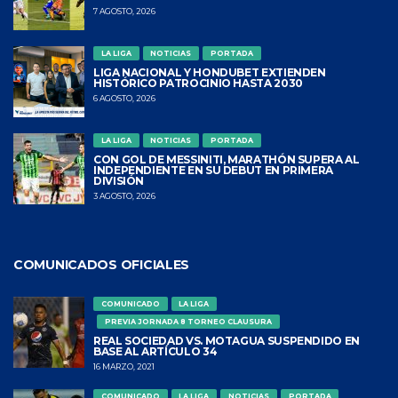
7 AGOSTO, 2026
LA LIGA
NOTICIAS
PORTADA
LIGA NACIONAL Y HONDUBET EXTIENDEN
HISTÓRICO PATROCINIO HASTA 2030
6 AGOSTO, 2026
LA LIGA
NOTICIAS
PORTADA
CON GOL DE MESSINITI, MARATHÓN SUPERA AL
INDEPENDIENTE EN SU DEBUT EN PRIMERA
DIVISIÓN
3 AGOSTO, 2026
COMUNICADOS OFICIALES
COMUNICADO
LA LIGA
PREVIA JORNADA 8 TORNEO CLAUSURA
REAL SOCIEDAD VS. MOTAGUA SUSPENDIDO EN
BASE AL ARTÍCULO 34
16 MARZO, 2021
COMUNICADO
LA LIGA
NOTICIAS
PORTADA