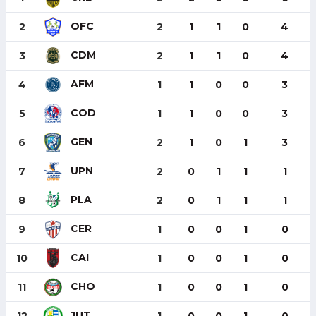
OFC
2
2
1
1
0
4
CDM
3
2
1
1
0
4
AFM
4
1
1
0
0
3
COD
5
1
1
0
0
3
GEN
6
2
1
0
1
3
UPN
7
2
0
1
1
1
PLA
8
2
0
1
1
1
CER
9
1
0
0
1
0
CAI
10
1
0
0
1
0
CHO
11
1
0
0
1
0
JUT