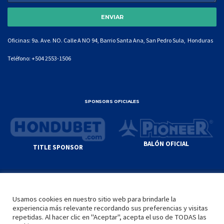
Oficinas: 9a. Ave. NO. Calle A NO 94, Barrio Santa Ana, San Pedro Sula, Honduras
Teléfono:
+504 2553-1506
SPONSORS OFICIALES
BALÓN OFICIAL
TITLE SPONSOR
© GENIUS SPORTS GROUP. ALL CONTENT
RESPONSIBILITY OF SITE ADMINISTRATOR.
Usamos cookies en nuestro sitio web para brindarle la
YOUTUBE TERMS OF SERVICE
|
GOOGLE
experiencia más relevante recordando sus preferencias y visitas
PRIVACY POLICY
|
POLÍTICA DE PRIVACIDAD
repetidas. Al hacer clic en "Aceptar", acepta el uso de TODAS las