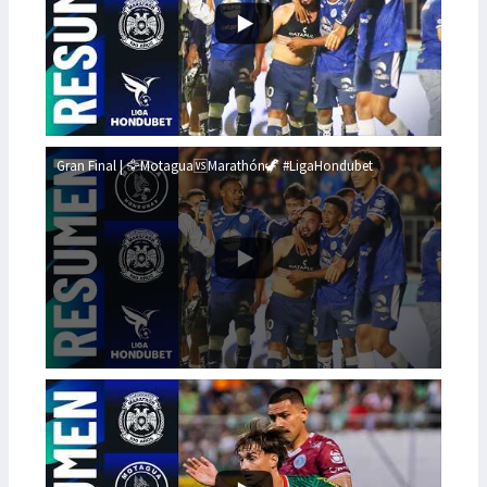
Gran Final | 🦅Motagua🆚Marathón🦖 #LigaHondubet