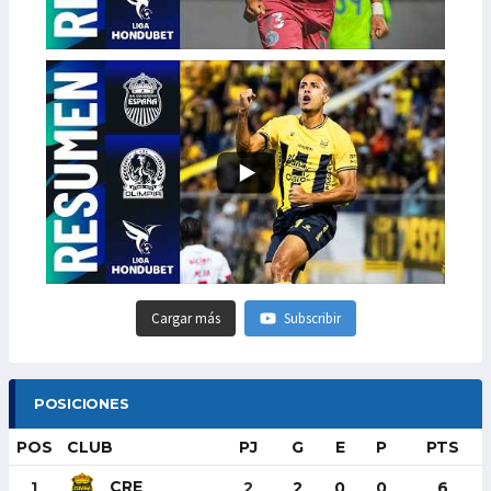
Cargar más
Subscribir
POSICIONES
POS
CLUB
PJ
G
E
P
PTS
CRE
1
2
2
0
0
6