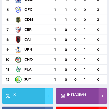
OFC
5
1
1
0
0
3
CDM
6
1
1
0
0
3
CER
7
1
0
0
1
0
CAI
8
1
0
0
1
0
UPN
9
1
0
0
1
0
CHO
10
1
0
0
1
0
PLA
11
1
0
0
1
0
JUT
12
1
0
0
1
0
X
INSTAGRAM