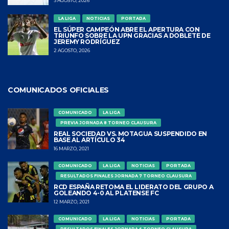
3 AGOSTO, 2026
LA LIGA
NOTICIAS
PORTADA
EL SÚPER CAMPEÓN ABRE EL APERTURA CON
TRIUNFO SOBRE LA UPN GRACIAS A DOBLETE DE
JEREMY RODRÍGUEZ
2 AGOSTO, 2026
COMUNICADOS OFICIALES
COMUNICADO
LA LIGA
PREVIA JORNADA 8 TORNEO CLAUSURA
REAL SOCIEDAD VS. MOTAGUA SUSPENDIDO EN
BASE AL ARTÍCULO 34
16 MARZO, 2021
COMUNICADO
LA LIGA
NOTICIAS
PORTADA
RESULTADOS FINALES JORNADA 7 TORNEO CLAUSURA
RCD ESPAÑA RETOMA EL LIDERATO DEL GRUPO A
GOLEANDO 4-0 AL PLATENSE FC
12 MARZO, 2021
COMUNICADO
LA LIGA
NOTICIAS
PORTADA