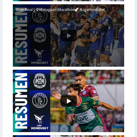
Gran Final | 🦅Motagua🆚Marathón🦖 #LigaHondubet