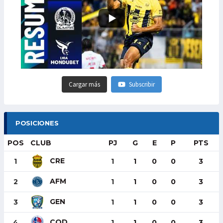
Cargar más
Subscribir
POSICIONES
POS
CLUB
PJ
G
E
P
PTS
CRE
1
1
1
0
0
3
AFM
2
1
1
0
0
3
GEN
3
1
1
0
0
3
COD
4
1
1
0
0
3