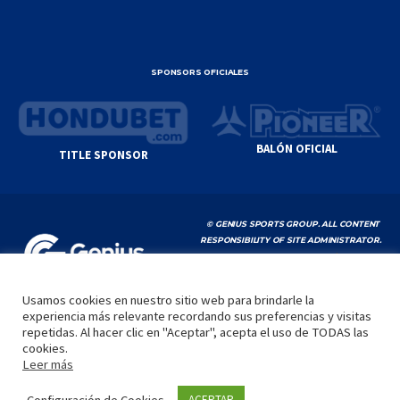
SPONSORS OFICIALES
BALÓN OFICIAL
TITLE SPONSOR
© GENIUS SPORTS GROUP. ALL CONTENT
RESPONSIBILITY OF SITE ADMINISTRATOR.
YOUTUBE TERMS OF SERVICE
|
GOOGLE
PRIVACY POLICY
|
POLÍTICA DE PRIVACIDAD
Usamos cookies en nuestro sitio web para brindarle la
experiencia más relevante recordando sus preferencias y visitas
INICIO
LA LIGA
VIDEOS
MEDIA
CONTACTO
repetidas. Al hacer clic en "Aceptar", acepta el uso de TODAS las
cookies.
by
Leer más
Configuración de Cookies
ACEPTAR