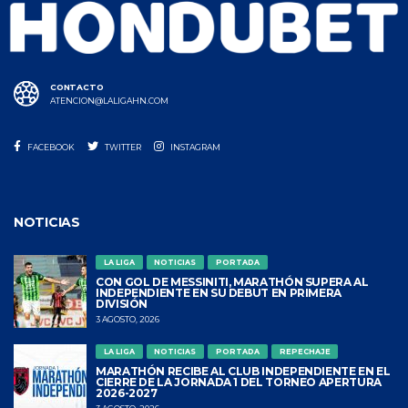
CONTACTO
ATENCION@LALIGAHN.COM
FACEBOOK
TWITTER
INSTAGRAM
NOTICIAS
LA LIGA
NOTICIAS
PORTADA
CON GOL DE MESSINITI, MARATHÓN SUPERA AL
INDEPENDIENTE EN SU DEBUT EN PRIMERA
DIVISIÓN
3 AGOSTO, 2026
LA LIGA
NOTICIAS
PORTADA
REPECHAJE
MARATHÓN RECIBE AL CLUB INDEPENDIENTE EN EL
CIERRE DE LA JORNADA 1 DEL TORNEO APERTURA
2026-2027