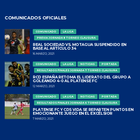
COMUNICADOS OFICIALES
COMUNICADO
LA LIGA
PREVIA JORNADA 8 TORNEO CLAUSURA
REAL SOCIEDAD VS. MOTAGUA SUSPENDIDO EN
BASE AL ARTÍCULO 34
16 MARZO, 2021
COMUNICADO
LA LIGA
NOTICIAS
PORTADA
RESULTADOS FINALES JORNADA 7 TORNEO CLAUSURA
RCD ESPAÑA RETOMA EL LIDERATO DEL GRUPO A
GOLEANDO 4-0 AL PLATENSE FC
12 MARZO, 2021
COMUNICADO
LA LIGA
NOTICIAS
PORTADA
RESULTADOS FINALES JORNADA 6 TORNEO CLAUSURA
PLATENSE FC Y CDS VIDA SE REPARTEN PUNTOS EN
EMOCIONANTE JUEGO EN EL EXCÉLSIOR
7 MARZO, 2021