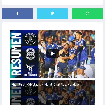
Gran Final | 🦅Motagua🆚Marathón🦖 #LigaHondubet