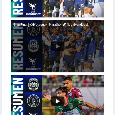
Gran Final | 🦅Motagua🆚Marathón🦖 #LigaHondubet