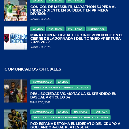
LA LIGA
NOTICIAS
PORTADA
CON GOL DE MESSINITI, MARATHÓN SUPERA AL
INDEPENDIENTE EN SU DEBUT EN PRIMERA
DIVISIÓN
3 AGOSTO, 2026
LA LIGA
NOTICIAS
PORTADA
REPECHAJE
MARATHÓN RECIBE AL CLUB INDEPENDIENTE EN EL
CIERRE DE LA JORNADA 1 DEL TORNEO APERTURA
2026-2027
3 AGOSTO, 2026
COMUNICADOS OFICIALES
COMUNICADO
LA LIGA
PREVIA JORNADA 8 TORNEO CLAUSURA
REAL SOCIEDAD VS. MOTAGUA SUSPENDIDO EN
BASE AL ARTÍCULO 34
16 MARZO, 2021
COMUNICADO
LA LIGA
NOTICIAS
PORTADA
RESULTADOS FINALES JORNADA 7 TORNEO CLAUSURA
RCD ESPAÑA RETOMA EL LIDERATO DEL GRUPO A
GOLEANDO 4-0 AL PLATENSE FC