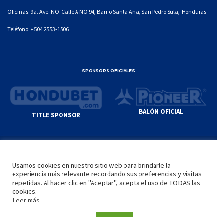
Oficinas: 9a. Ave. NO. Calle A NO 94, Barrio Santa Ana, San Pedro Sula, Honduras
Teléfono:
+504 2553-1506
SPONSORS OFICIALES
BALÓN OFICIAL
TITLE SPONSOR
© GENIUS SPORTS GROUP. ALL CONTENT
RESPONSIBILITY OF SITE ADMINISTRATOR.
Usamos cookies en nuestro sitio web para brindarle la
YOUTUBE TERMS OF SERVICE
|
GOOGLE
experiencia más relevante recordando sus preferencias y visitas
PRIVACY POLICY
|
POLÍTICA DE PRIVACIDAD
repetidas. Al hacer clic en "Aceptar", acepta el uso de TODAS las
cookies.
Leer más
INICIO
LA LIGA
VIDEOS
MEDIA
CONTACTO