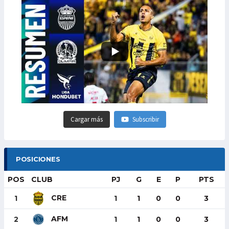
Cargar más
Subscribir
POSICIONES
POS
CLUB
PJ
G
E
P
PTS
CRE
1
1
1
0
0
3
AFM
2
1
1
0
0
3