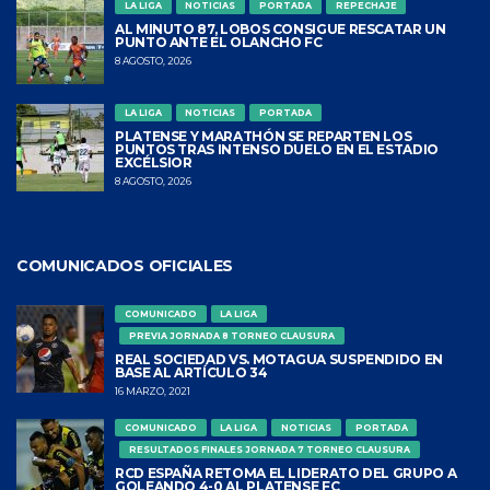
LA LIGA
NOTICIAS
PORTADA
REPECHAJE
AL MINUTO 87, LOBOS CONSIGUE RESCATAR UN
PUNTO ANTE EL OLANCHO FC
8 AGOSTO, 2026
LA LIGA
NOTICIAS
PORTADA
PLATENSE Y MARATHÓN SE REPARTEN LOS
PUNTOS TRAS INTENSO DUELO EN EL ESTADIO
EXCÉLSIOR
8 AGOSTO, 2026
COMUNICADOS OFICIALES
COMUNICADO
LA LIGA
PREVIA JORNADA 8 TORNEO CLAUSURA
REAL SOCIEDAD VS. MOTAGUA SUSPENDIDO EN
BASE AL ARTÍCULO 34
16 MARZO, 2021
COMUNICADO
LA LIGA
NOTICIAS
PORTADA
RESULTADOS FINALES JORNADA 7 TORNEO CLAUSURA
RCD ESPAÑA RETOMA EL LIDERATO DEL GRUPO A
GOLEANDO 4-0 AL PLATENSE FC