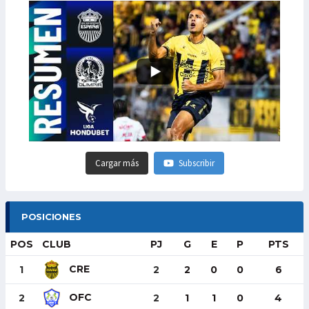
Cargar más
Subscribir
POSICIONES
POS
CLUB
PJ
G
E
P
PTS
CRE
1
2
2
0
0
6
OFC
2
2
1
1
0
4