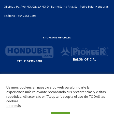
Oficinas: 9a. Ave. NO. Calle A NO 94, Barrio Santa Ana, San Pedro Sula, Honduras
Teléfono:
+504 2553-1506
SPONSORS OFICIALES
BALÓN OFICIAL
TITLE SPONSOR
© GENIUS SPORTS GROUP. ALL CONTENT
RESPONSIBILITY OF SITE ADMINISTRATOR.
Usamos cookies en nuestro sitio web para brindarle la
YOUTUBE TERMS OF SERVICE
|
GOOGLE
experiencia más relevante recordando sus preferencias y visitas
PRIVACY POLICY
|
POLÍTICA DE PRIVACIDAD
repetidas. Al hacer clic en "Aceptar", acepta el uso de TODAS las
cookies.
Leer más
INICIO
LA LIGA
VIDEOS
MEDIA
CONTACTO