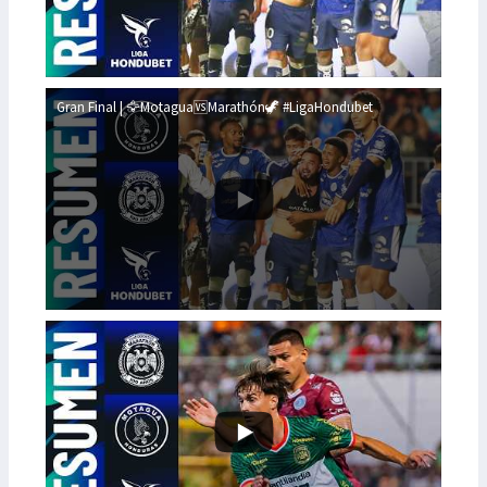
Gran Final | 🦅Motagua🆚Marathón🦖 #LigaHondubet