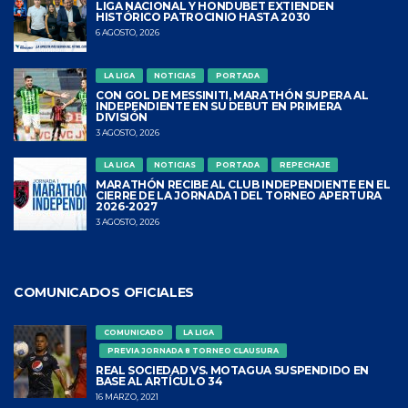
LIGA NACIONAL Y HONDUBET EXTIENDEN
HISTÓRICO PATROCINIO HASTA 2030
6 AGOSTO, 2026
LA LIGA
NOTICIAS
PORTADA
CON GOL DE MESSINITI, MARATHÓN SUPERA AL
INDEPENDIENTE EN SU DEBUT EN PRIMERA
DIVISIÓN
3 AGOSTO, 2026
LA LIGA
NOTICIAS
PORTADA
REPECHAJE
MARATHÓN RECIBE AL CLUB INDEPENDIENTE EN EL
CIERRE DE LA JORNADA 1 DEL TORNEO APERTURA
2026-2027
3 AGOSTO, 2026
COMUNICADOS OFICIALES
COMUNICADO
LA LIGA
PREVIA JORNADA 8 TORNEO CLAUSURA
REAL SOCIEDAD VS. MOTAGUA SUSPENDIDO EN
BASE AL ARTÍCULO 34
16 MARZO, 2021