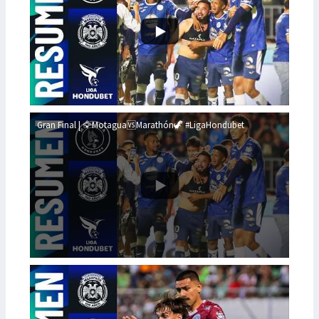
Gran Final | 🦅Motagua🆚Marathón🦖 #LigaHondubet