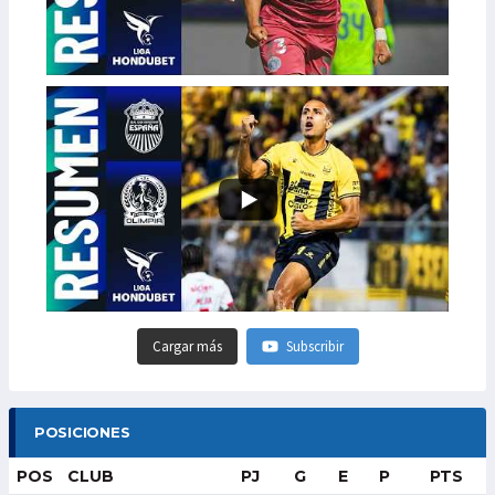
Cargar más
Subscribir
POSICIONES
POS
CLUB
PJ
G
E
P
PTS