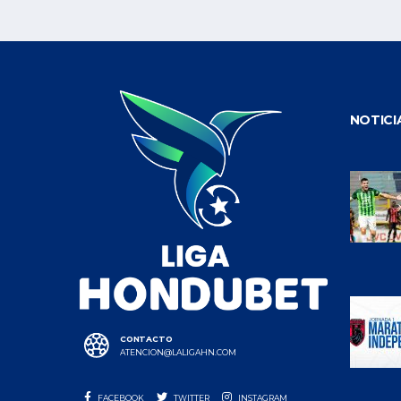
NOTICI
CONTACTO
ATENCION@LALIGAHN.COM
FACEBOOK
TWITTER
INSTAGRAM