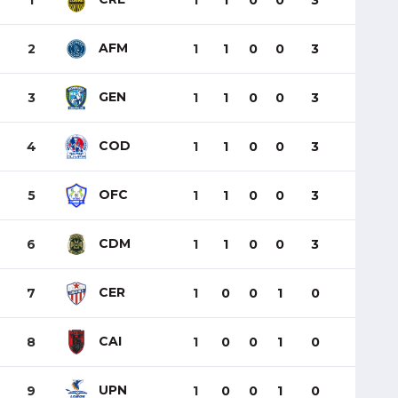
1
1
1
0
0
3
AFM
2
1
1
0
0
3
GEN
3
1
1
0
0
3
COD
4
1
1
0
0
3
OFC
5
1
1
0
0
3
CDM
6
1
1
0
0
3
CER
7
1
0
0
1
0
CAI
8
1
0
0
1
0
UPN
9
1
0
0
1
0