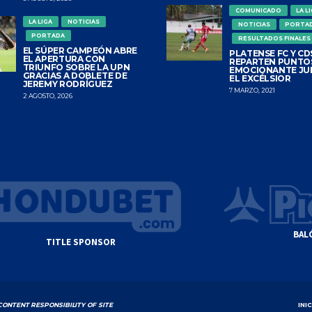
COMUNICADO
LA L
LA LIGA
NOTICIAS
NOTICIAS
PORTA
PORTADA
RESULTADOS FINALES
EL SÚPER CAMPEÓN ABRE
PLATENSE FC Y CDS
EL APERTURA CON
REPARTEN PUNTO
TRIUNFO SOBRE LA UPN
EMOCIONANTE JU
GRACIAS A DOBLETE DE
EL EXCÉLSIOR
JEREMY RODRÍGUEZ
7 MARZO, 2021
2 AGOSTO, 2026
BAL
TITLE SPONSOR
CONTENT RESPONSIBILITY OF SITE
INI