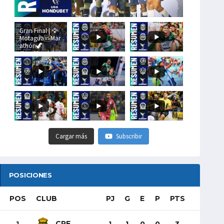
Gran Final | 🦅
Motagua🆚Mar
athón🦖
#LigaHondubet
Cargar más
Subscribir
POSICIONES
POS
CLUB
PJ
G
E
P
PTS
CRE