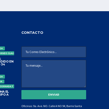
CONTACTO
IGA
ORNEO CLAUSURA
.
DIDO EN
 34
IGA
DA
 JORNADA 7 TORNEO CLAUSURA
MA EL
UPO A
Oficinas: 9a. Ave. NO. Calle A NO 94, Barrio Santa