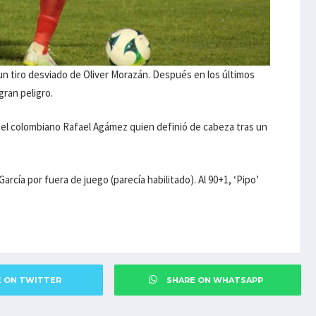
 un tiro desviado de Oliver Morazán. Después en los últimos
gran peligro.
e el colombiano Rafael Agámez quien definió de cabeza tras un
rcía por fuera de juego (parecía habilitado). Al 90+1, ‘Pipo’
E ON TWITTER
SHARE ON WHATSAPP