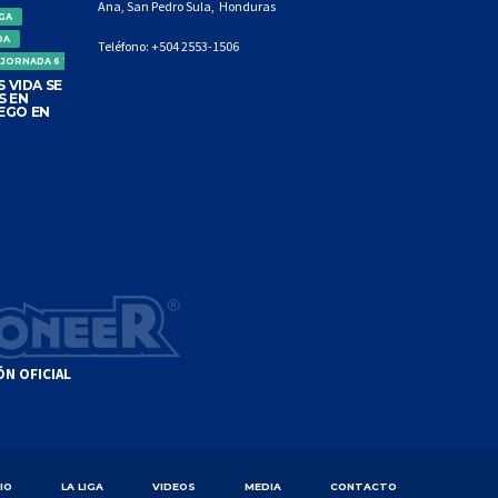
Ana, San Pedro Sula, Honduras
IGA
DA
Teléfono:
+504 2553-1506
 JORNADA 6 TORNEO CLAUSURA
 VIDA SE
S EN
EGO EN
ÓN OFICIAL
CIO
LA LIGA
VIDEOS
MEDIA
CONTACTO