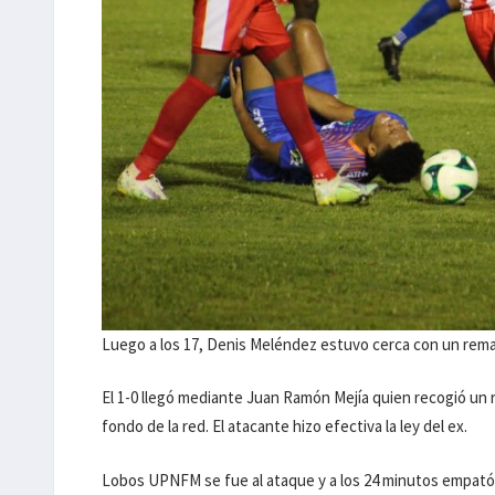
Luego a los 17, Denis Meléndez estuvo cerca con un remate
El 1-0 llegó mediante Juan Ramón Mejía quien recogió un r
fondo de la red. El atacante hizo efectiva la ley del ex.
Lobos UPNFM se fue al ataque y a los 24 minutos empató 