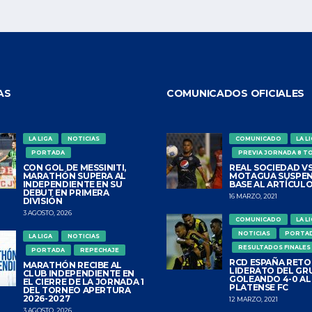
AS
COMUNICADOS OFICIALES
LA LIGA
NOTICIAS
COMUNICADO
LA L
PORTADA
PREVIA JORNADA 8 T
CON GOL DE MESSINITI,
REAL SOCIEDAD VS
MARATHÓN SUPERA AL
MOTAGUA SUSPEN
INDEPENDIENTE EN SU
BASE AL ARTÍCULO
DEBUT EN PRIMERA
16 MARZO, 2021
DIVISIÓN
3 AGOSTO, 2026
COMUNICADO
LA L
NOTICIAS
PORTA
LA LIGA
NOTICIAS
RESULTADOS FINALES
PORTADA
REPECHAJE
RCD ESPAÑA RETO
MARATHÓN RECIBE AL
LIDERATO DEL GR
CLUB INDEPENDIENTE EN
GOLEANDO 4-0 AL
EL CIERRE DE LA JORNADA 1
PLATENSE FC
DEL TORNEO APERTURA
2026-2027
12 MARZO, 2021
3 AGOSTO, 2026