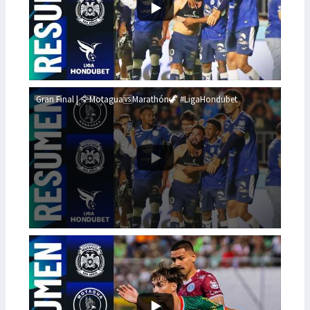
Gran Final | 🦅Motagua🆚Marathón🦖 #LigaHondubet