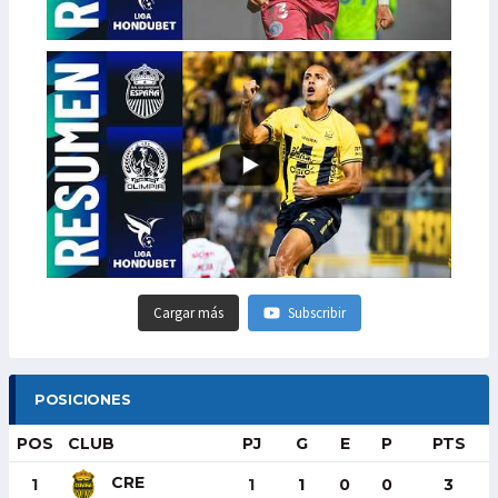
Cargar más
Subscribir
POSICIONES
POS
CLUB
PJ
G
E
P
PTS
CRE
1
1
1
0
0
3