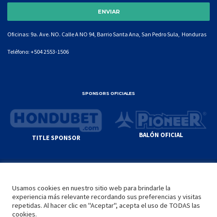
Oficinas: 9a. Ave. NO. Calle A NO 94, Barrio Santa Ana, San Pedro Sula, Honduras
Teléfono:
+504 2553-1506
SPONSORS OFICIALES
BALÓN OFICIAL
TITLE SPONSOR
© GENIUS SPORTS GROUP. ALL CONTENT
RESPONSIBILITY OF SITE ADMINISTRATOR.
Usamos cookies en nuestro sitio web para brindarle la
YOUTUBE TERMS OF SERVICE
|
GOOGLE
experiencia más relevante recordando sus preferencias y visitas
PRIVACY POLICY
|
POLÍTICA DE PRIVACIDAD
repetidas. Al hacer clic en "Aceptar", acepta el uso de TODAS las
cookies.