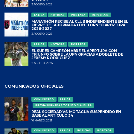
3 AGOSTO, 2026
LA LIGA
NOTICIAS
PORTADA
REPECHAJE
MARATHÓN RECIBE AL CLUB INDEPENDIENTE EN EL
CIERRE DE LA JORNADA 1 DEL TORNEO APERTURA
2026-2027
3 AGOSTO, 2026
LA LIGA
NOTICIAS
PORTADA
EL SÚPER CAMPEÓN ABRE EL APERTURA CON
TRIUNFO SOBRE LA UPN GRACIAS A DOBLETE DE
JEREMY RODRÍGUEZ
2 AGOSTO, 2026
COMUNICADOS OFICIALES
COMUNICADO
LA LIGA
PREVIA JORNADA 8 TORNEO CLAUSURA
REAL SOCIEDAD VS. MOTAGUA SUSPENDIDO EN
BASE AL ARTÍCULO 34
16 MARZO, 2021
COMUNICADO
LA LIGA
NOTICIAS
PORTADA