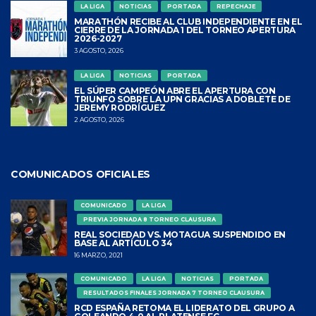
LA LIGA
NOTICIAS
PORTADA
REPECHAJE
MARATHÓN RECIBE AL CLUB INDEPENDIENTE EN EL
CIERRE DE LA JORNADA 1 DEL TORNEO APERTURA
2026-2027
3 AGOSTO, 2026
LA LIGA
NOTICIAS
PORTADA
EL SÚPER CAMPEÓN ABRE EL APERTURA CON
TRIUNFO SOBRE LA UPN GRACIAS A DOBLETE DE
JEREMY RODRÍGUEZ
2 AGOSTO, 2026
COMUNICADOS OFICIALES
COMUNICADO
LA LIGA
PREVIA JORNADA 8 TORNEO CLAUSURA
REAL SOCIEDAD VS. MOTAGUA SUSPENDIDO EN
BASE AL ARTÍCULO 34
16 MARZO, 2021
COMUNICADO
LA LIGA
NOTICIAS
PORTADA
RESULTADOS FINALES JORNADA 7 TORNEO CLAUSURA
RCD ESPAÑA RETOMA EL LIDERATO DEL GRUPO A