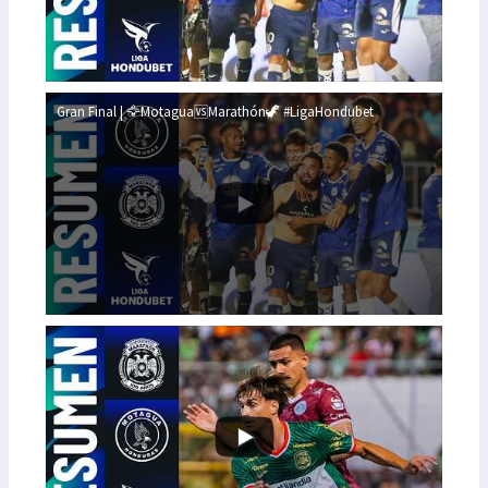
Gran Final | 🦅Motagua🆚Marathón🦖 #LigaHondubet