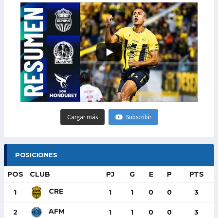
Cargar más
Subscribir
POSICIONES
POS
CLUB
PJ
G
E
P
PTS
CRE
1
1
1
0
0
3
AFM
2
1
1
0
0
3