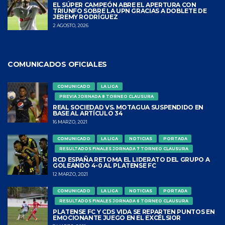
EL SÚPER CAMPEÓN ABRE EL APERTURA CON
TRIUNFO SOBRE LA UPN GRACIAS A DOBLETE DE
JEREMY RODRÍGUEZ
2 AGOSTO, 2026
COMUNICADOS OFICIALES
COMUNICADO
LA LIGA
PREVIA JORNADA 8 TORNEO CLAUSURA
REAL SOCIEDAD VS. MOTAGUA SUSPENDIDO EN
BASE AL ARTÍCULO 34
16 MARZO, 2021
COMUNICADO
LA LIGA
NOTICIAS
PORTADA
RESULTADOS FINALES JORNADA 7 TORNEO CLAUSURA
RCD ESPAÑA RETOMA EL LIDERATO DEL GRUPO A
GOLEANDO 4-0 AL PLATENSE FC
12 MARZO, 2021
COMUNICADO
LA LIGA
NOTICIAS
PORTADA
RESULTADOS FINALES JORNADA 6 TORNEO CLAUSURA
PLATENSE FC Y CDS VIDA SE REPARTEN PUNTOS EN
EMOCIONANTE JUEGO EN EL EXCÉLSIOR