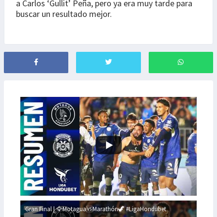
a Carlos ‘Gullit’ Peña, pero ya era muy tarde para
buscar un resultado mejor.
Gran Final | 🦅Motagua🆚Marathón🦖 #LigaHondubet